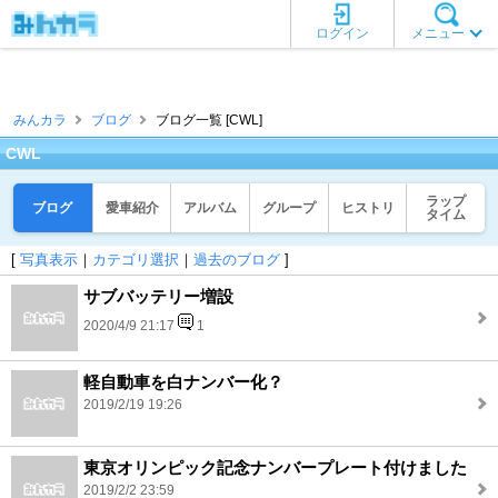
ログイン
メニュー
みんカラ
ブログ
ブログ一覧 [CWL]
CWL
ラップ
ブログ
愛車紹介
アルバム
グループ
ヒストリ
タイム
[
写真表示
｜
カテゴリ選択
｜
過去のブログ
]
サブバッテリー増設
2020/4/9 21:17
1
軽自動車を白ナンバー化？
2019/2/19 19:26
東京オリンピック記念ナンバープレート付けました
2019/2/2 23:59