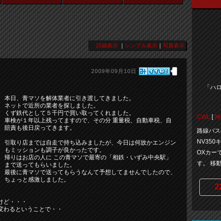
詳細表示
｜
シンプル表示
｜
写真表示
2009年09月10日
「ハロ
本日、青マソを解体業者に引き渡してきました。
ネットで近所の業者を探しました。
くず鉄代として５千円で買い取ってくれました。
CWL
[
神
車検が１年以上残ってますので、その分 重量税、自動車税、自
賠責も後日戻ってきます。
路線バス
NV35
引取り店までは自走で持ち込みましたが、今日は何故かエンジン
もミッションも調子が良かったです。
OXカー
帰りはお店の人に この青マソで最寄の「相鉄・いずみ中央駅」
す。 移動無
まで送ってもらいました。
最後に青マソで送ってもらうなんて予想してませんでしたので、
ちょっと感激しました。
2
けど・・・
変わるということで・・