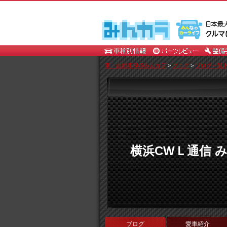
車・自動車SNSみんカラ
>
ブログ
>
ブログ一覧 [
横浜CWＬ通信 
ブログ
愛車紹介