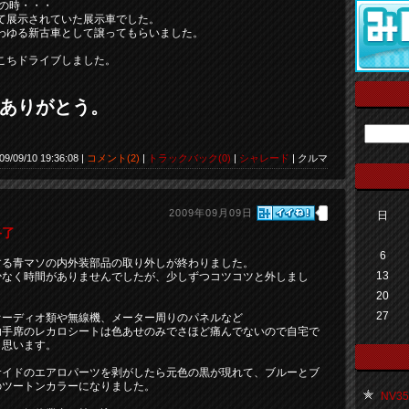
の時・・・
て展示されていた展示車でした。
わゆる新古車として譲ってもらいました。
こちドライブしました。
ありがとう。
09/09/10 19:36:08 |
コメント(2)
|
トラックバック(0)
|
シャレード
| クルマ
2009年09月09日
日
終了
6
する青マソの内外装部品の取り外しが終わりました。
13
少なく時間がありませんでしたが、少しずつコツコツと外しまし
20
27
オーディオ類や無線機、メーター周りのパネルなど
助手席のレカロシートは色あせのみでさほど痛んでないので自宅で
と思います。
サイドのエアロパーツを剥がしたら元色の黒が現れて、ブルーとブ
のツートンカラーになりました。
NV35