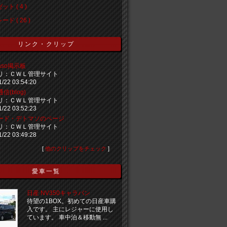
ト ( 4 )
ド ( 26 )
リンク・クリップ
maso掲示板
リ：ＣＷＬ管理サイト
1/22 03:54:20
信(blog)
リ：ＣＷＬ管理サイト
1/22 03:52:23
ード・デトマソのページ
リ：ＣＷＬ管理サイト
1/22 03:49:28
[
他のクリップをチェック
]
愛車一覧
日産 NV350キャラバン
待望の1BOX。初めての日産車購
入です。 主にレジャーに使用し
ています。 車中泊＆移動無 ...