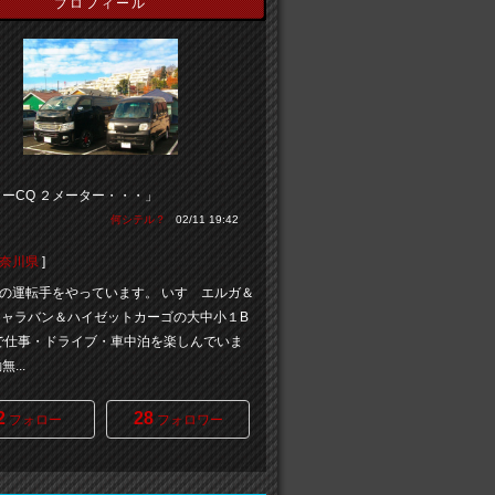
プロフィール
ーCQ ２メーター・・・」
何シテル？
02/11 19:42
奈川県
]
の運転手をやっています。 いすゞエルガ＆
0キャラバン＆ハイゼットカーゴの大中小１B
で仕事・ドライブ・車中泊を楽しんでいま
...
2
28
フォロー
フォロワー