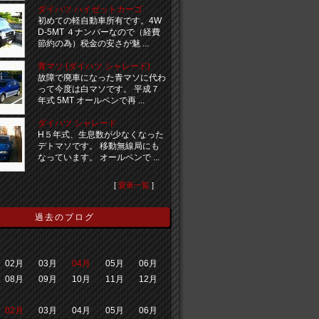
ダイハツ ハイゼットカーゴ
初めての軽自動車所有です。4W
D-5MT ４ナンバーなので（経費
節約の為）税金の安さが魅 ...
青マソ (ダイハツ シャレード)
故障で廃車になった青マソに代わ
って今度は白マソです。 平成７
年式 5MT オールペンで再 ...
ダイハツ シャレード
H５年式、生息数が少なくなった
デトマソです。 移動無線局にも
なっています。 オールペンで ...
[
愛車一覧
]
過去のブログ
02月
03月
04月
05月
06月
08月
09月
10月
11月
12月
02月
03月
04月
05月
06月