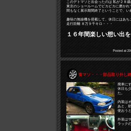
このデトマソと出会ったのは 私が２８歳
東京のショールームでピカピカに磨かれ
間もなく展示期間終了ということで、い
趣味の無線機を搭載して、休日にはあち
走行距離 ８万９千キロ・・・
１６年間楽しい想い出を
Posted at 20
青マソ・・・部品取り外し
廃車に
休日も
た。
内装は
あと、
使おう
外装は
ラック