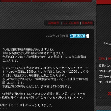
詳細表示
｜
シンプル表示
｜
写真表示
2010年05月08日
「ハロ
５月は自動車税の納税がありますよね。
今年も当然ながら通知書が郵送されてきました。
今度の白マソは４月が車検だから ２カ月続けての大きな出費は
CWL
[
神
こたえます。
路線バス
シャレードなんて大きさからいえばリッターカーなんだけど、デ
NV35
トマソの排気量は 1589cc という半端なものだから2000ｃｃクラ
スと同じ税金になり毎回損した気分になります。
OXカー
さらに年式が古いから、“環境負荷が大きい”という理屈で10％割
す。 移動無
増しになります。
本来は39500円なんだけど、請求額は43400円です。
2
短期間で買い換えるほうがよほど環境に悪いと思いますけどね。
ら税額を安くするほうが理にかなっていると思いますけど・・。
裏面に【カーチス】の広告がありました。
・・・