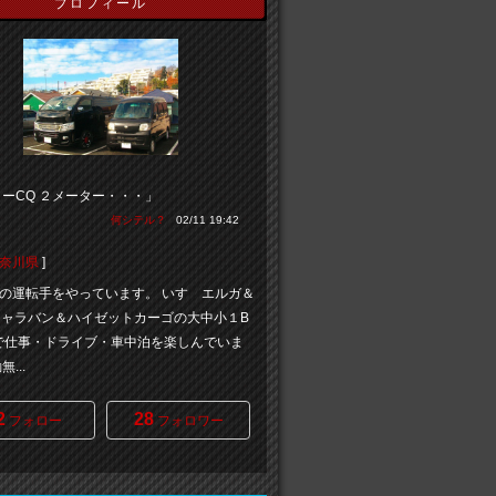
プロフィール
ーCQ ２メーター・・・」
何シテル？
02/11 19:42
奈川県
]
の運転手をやっています。 いすゞエルガ＆
0キャラバン＆ハイゼットカーゴの大中小１B
で仕事・ドライブ・車中泊を楽しんでいま
...
2
28
フォロー
フォロワー