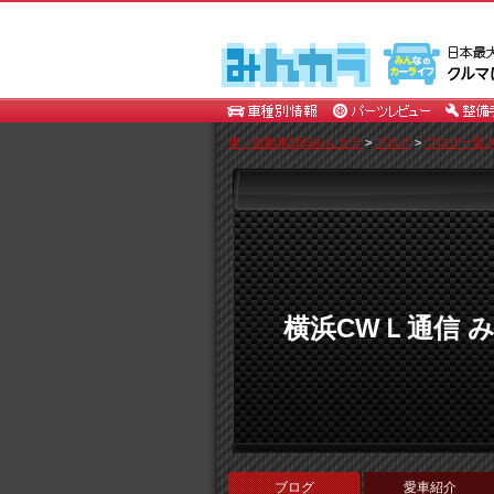
車・自動車SNSみんカラ
>
ブログ
>
ブログ一覧 [
横浜CWＬ通信 
ブログ
愛車紹介