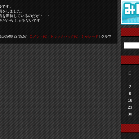
後です。
損をしました。
活を期待しているのだが・・・
任だから しゃあないです
10/05/08 22:35:57 |
コメント(0)
|
トラックバック(0)
|
シャレード
| クルマ
日
2
9
16
23
30