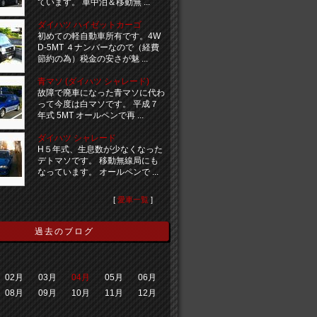
ています。 車中泊＆移動無 ...
ダイハツ ハイゼットカーゴ
初めての軽自動車所有です。4W
D-5MT ４ナンバーなので（経費
節約の為）税金の安さが魅 ...
青マソ (ダイハツ シャレード)
故障で廃車になった青マソに代わ
って今度は白マソです。 平成７
年式 5MT オールペンで再 ...
ダイハツ シャレード
H５年式、生息数が少なくなった
デトマソです。 移動無線局にも
なっています。 オールペンで ...
[
愛車一覧
]
過去のブログ
02月
03月
04月
05月
06月
08月
09月
10月
11月
12月