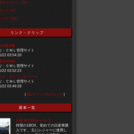
0キャラバン ( 8 )
ト ( 4 )
ド ( 26 )
リンク・クリップ
maso掲示板
リ：ＣＷＬ管理サイト
1/22 03:54:20
信(blog)
リ：ＣＷＬ管理サイト
1/22 03:52:23
ード・デトマソのページ
リ：ＣＷＬ管理サイト
1/22 03:49:28
[
他のクリップをチェック
]
愛車一覧
日産 NV350キャラバン
待望の1BOX。初めての日産車購
入です。 主にレジャーに使用し