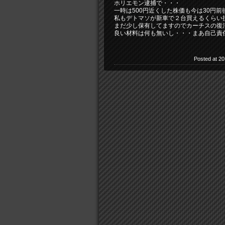
ホリエモン逮捕で・・・
一時は500円近くした株価も今は30円前
私もデトマソが新車で２台買えるくらい
まだ少し保有してますのでカーチスの復
良い材料は何も無いし・・・まあ自己責
Posted at 20