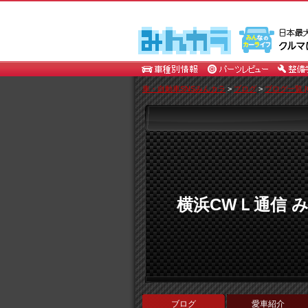
車・自動車SNSみんカラ
>
ブログ
>
ブログ一覧 [
横浜CWＬ通信 
ブログ
愛車紹介