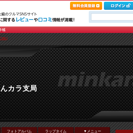
CWL]
みんカラ支局
フォトアルバム
ラップタイム
▼メニュー