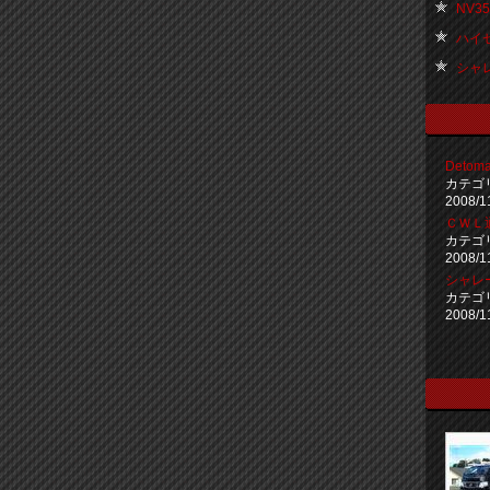
NV35
ハイゼッ
シャレー
Deto
カテゴ
2008/1
ＣＷＬ通
カテゴ
2008/1
シャレ
カテゴ
2008/1