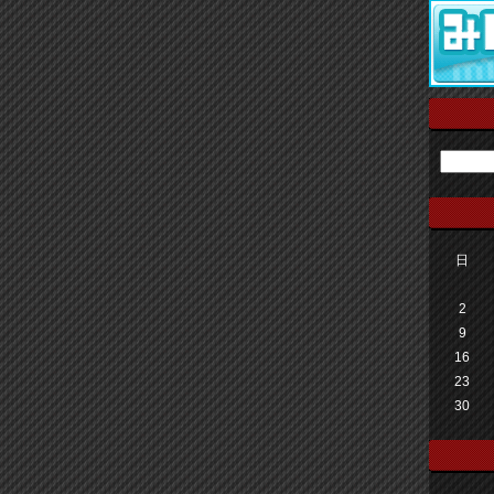
日
2
9
16
23
30