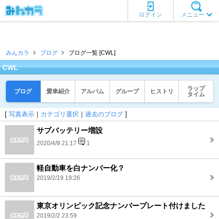
ログイン
メニュー
みんカラ
ブログ
ブログ一覧 [CWL]
CWL
ラップ
ブログ
愛車紹介
アルバム
グループ
ヒストリ
タイム
[
写真表示
｜
カテゴリ選択
｜
過去のブログ
]
サブバッテリー増設
2020/4/9 21:17
1
軽自動車を白ナンバー化？
2019/2/19 19:26
東京オリンピック記念ナンバープレート付けました
2019/2/2 23:59