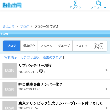
ログイン
メニュー
みんカラ
ブログ
ブログ一覧 [CWL]
CWL
ラップ
ブログ
愛車紹介
アルバム
グループ
ヒストリ
タイム
[
写真表示
｜
カテゴリ選択
｜
過去のブログ
]
サブバッテリー増設
2020/4/9 21:17
1
軽自動車を白ナンバー化？
2019/2/19 19:26
東京オリンピック記念ナンバープレート付けました
2019/2/2 23:59