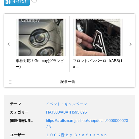
イイね！
車検対応！Grumpy(グランピ
フロントバンパーロゴ(ABS) f
ー) ...
o ...
記事一覧
テーマ
イベント・キャンペーン
カテゴリー
FIAT500/ABATH595,695
関連情報URL
https://craftsman-jp.shop/shopdetail/0000000023
77/
ユーザー
ＬＯＣＫ音 ｂｙ Ｃｒａｆｔｓｍａｎ