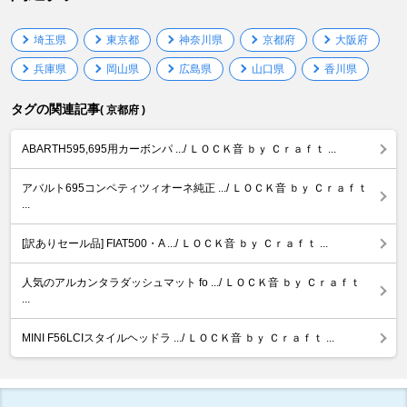
埼玉県
東京都
神奈川県
京都府
大阪府
兵庫県
岡山県
広島県
山口県
香川県
タグの関連記事
( 京都府 )
ABARTH595,695用カーボンパ .../ ＬＯＣＫ音 ｂｙ Ｃｒａｆｔ ...
アバルト695コンペティツィオーネ純正 .../ ＬＯＣＫ音 ｂｙ Ｃｒａｆｔ
...
[訳ありセール品] FIAT500・A .../ ＬＯＣＫ音 ｂｙ Ｃｒａｆｔ ...
人気のアルカンタラダッシュマット fo .../ ＬＯＣＫ音 ｂｙ Ｃｒａｆｔ
...
MINI F56LCIスタイルヘッドラ .../ ＬＯＣＫ音 ｂｙ Ｃｒａｆｔ ...