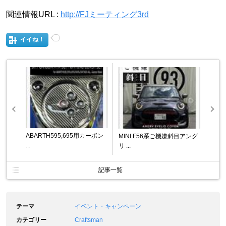
関連情報URL :
http://FJミーティング3rd
イイね！
ABARTH595,695用カーボン
MINI F56系ご機嫌斜目アング
...
リ ...
記事一覧
テーマ
イベント・キャンペーン
カテゴリー
Craftsman