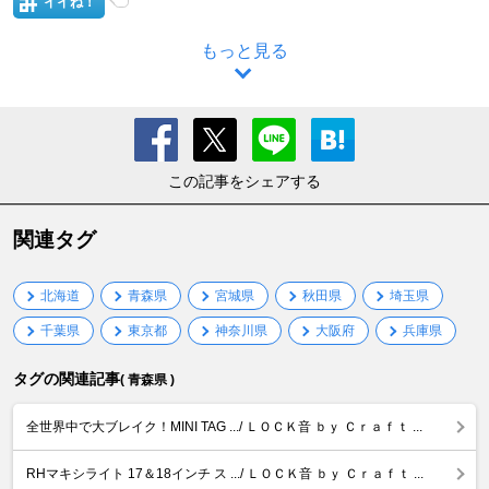
イイね！
もっと見る
この記事をシェアする
関連タグ
北海道
青森県
宮城県
秋田県
埼玉県
千葉県
東京都
神奈川県
大阪府
兵庫県
タグの関連記事
( 青森県 )
全世界中で大ブレイク！MINI TAG .../ ＬＯＣＫ音 ｂｙ Ｃｒａｆｔ ...
RHマキシライト 17＆18インチ ス .../ ＬＯＣＫ音 ｂｙ Ｃｒａｆｔ ...