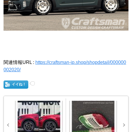
関連情報URL :
https://craftsman-jp.shop/shopdetail/000000
002020/
イイね！