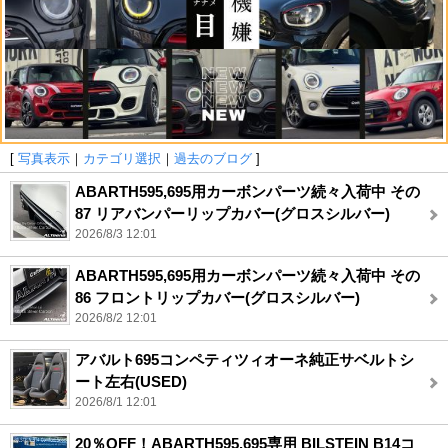
[
写真表示
｜
カテゴリ選択
｜
過去のブログ
]
ABARTH595,695用カーボンパーツ続々入荷中 その
87 リアバンパーリップカバー(グロスシルバー)
2026/8/3 12:01
ABARTH595,695用カーボンパーツ続々入荷中 その
86 フロントリップカバー(グロスシルバー)
2026/8/2 12:01
アバルト695コンペティツィオーネ純正サベルトシ
ート左右(USED)
2026/8/1 12:01
20％OFF！ABARTH595,695専用 BILSTEIN B14コ