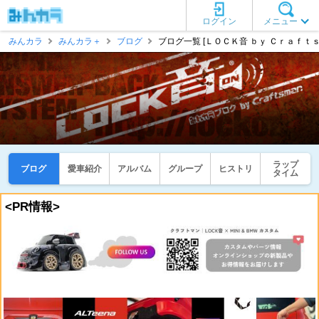
ログイン
メニュー
みんカラ
みんカラ＋
ブログ
ブログ一覧 [ＬＯＣＫ音 ｂｙ Ｃｒａｆｔｓ
ラップ
ブログ
愛車紹介
アルバム
グループ
ヒストリ
タイム
<PR情報>