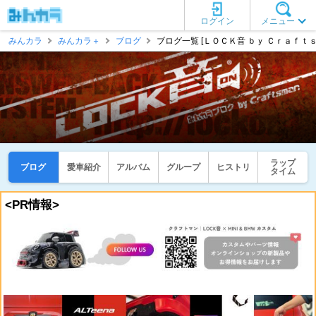
ログイン
メニュー
みんカラ
みんカラ＋
ブログ
ブログ一覧 [ＬＯＣＫ音 ｂｙ Ｃｒａｆｔｓ
ラップ
ブログ
愛車紹介
アルバム
グループ
ヒストリ
タイム
<PR情報>