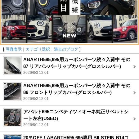
[
写真表示
｜
カテゴリ選択
｜
過去のブログ
]
ABARTH595,695用カーボンパーツ続々入荷中 その
87 リアバンパーリップカバー(グロスシルバー)
2026/8/3 12:01
ABARTH595,695用カーボンパーツ続々入荷中 その
86 フロントリップカバー(グロスシルバー)
2026/8/2 12:01
アバルト695コンペティツィオーネ純正サベルトシ
ート左右(USED)
2026/8/1 12:01
20％OFF！ABARTH595,695専用 BILSTEIN B14コ