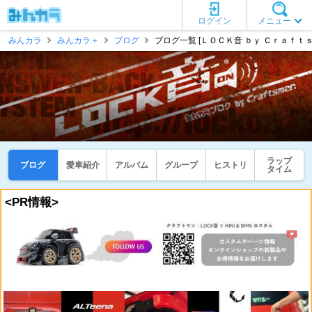
ログイン
メニュー
みんカラ
みんカラ＋
ブログ
ブログ一覧 [ＬＯＣＫ音 ｂｙ Ｃｒａｆｔｓ
ラップ
ブログ
愛車紹介
アルバム
グループ
ヒストリ
タイム
<PR情報>