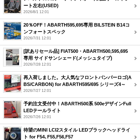
ート左右(USED)
2026/8/1 12:01
20％OFF！ABARTH595,695専用 BILSTEIN B14コ
ンフォートスペック
2026/7/31 12:01
[訳ありセール品] FIAT500・ABARTH500,595,695
専用 サイドサンシェード(メッシュタイプ)
2026/7/28 12:01
再入荷しました。大人気なフロントバンパーロゴ(A
BS/CARBON) for ABARTH595/695 シリーズ4～
2026/7/27 12:01
予約注文受付中！ABARTH500系 500eデザインFull
LEDテールライト
2026/7/26 12:01
待望のMINI LCI2スタイル LEDブラックヘッドライ
ト for F54､F55,F56,F57