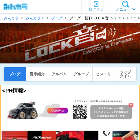
ログイン
メニュー
みんカラ
みんカラ＋
ブログ
ブログ一覧 [ＬＯＣＫ音 ｂｙ Ｃｒａｆｔｓ
ラップ
ブログ
愛車紹介
アルバム
グループ
ヒストリ
タイム
<PR情報>