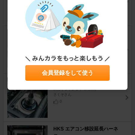
スカイラインＧＴ‐Ｒ
[R33]
鉄馬女王様さん
12
0
ARC ピロテンションロッド
スカイラインＧＴ‐Ｒ
[R33]
datchi_Rさん
1
0
会員登録をして使う
nismo クイックシフト
スカイラインＧＴ‐Ｒ
[R33]
さくそさん
0
HKS エアコン移設延長ハーネ