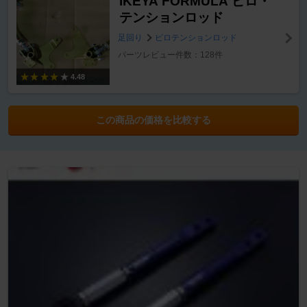
IKEYA FORMULA ピロ・
テンションロッド
足回り
ピロテンションロッド
パーツレビュー件数：128件
4.48
この商品の価格を比較する