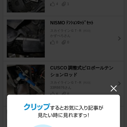
4
1
NISMO ﾃﾝｼｮﾝﾛｯﾄﾞｾｯﾄ
スカイラインＧＴ‐Ｒ
[R33]
かずぺろさん
0
0
CUSCO 調整式ピロボールテン
ションロッド
スカイラインＧＴ‐Ｒ
[R33]
33R6676さん
6
0
CUSCO ピロボールテンション
ロッド