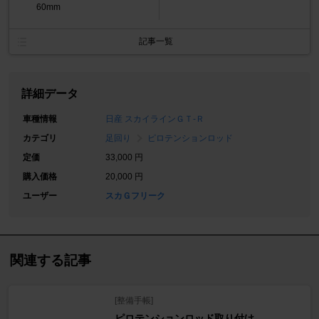
60mm
記事一覧
詳細データ
車種情報
日産 スカイラインＧＴ‐Ｒ
カテゴリ
足回り
ピロテンションロッド
定価
33,000 円
購入価格
20,000 円
ユーザー
スカＧフリーク
関連する記事
[整備手帳]
ピロテンションロッド取り付け