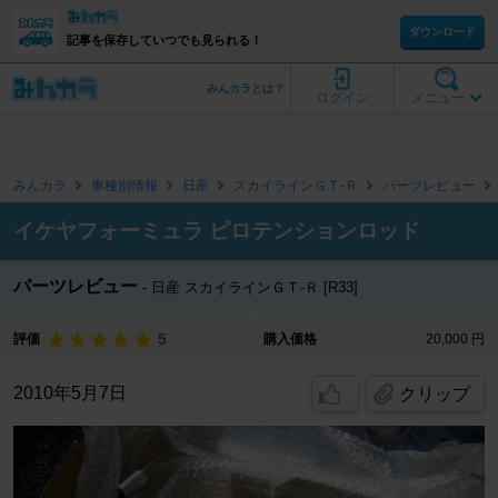
ダウンロード
記事を保存していつでも見られる！
みんカラとは？
ログイン
メニュー
みんカラ
車種別情報
日産
スカイラインＧＴ‐Ｒ
パーツレビュー
イケヤフォーミュラ ピロテンションロッド
パーツレビュー
日産 スカイラインＧＴ‐Ｒ [R33]
5
評価
購入価格
20,000 円
2010年5月7日
クリップ