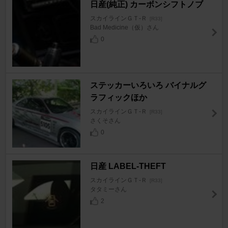
日産(純正) カーボンシフトノブ
スカイラインＧＴ‐Ｒ
[R33]
Bad Medicine（仮）さん
0
ステッカーいろいろ バイナルグ
ラフィックほか
スカイラインＧＴ‐Ｒ
[R33]
さくそさん
0
日産 LABEL-THEFT
スカイラインＧＴ‐Ｒ
[R33]
タタミーさん
2