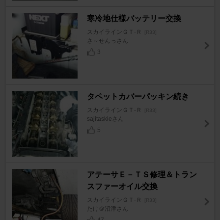
寒冷地仕様バッテリー交換
スカイラインＧＴ‐Ｒ
[R33]
さ～せんっさん
3
タペットカバーパッキン続き
スカイラインＧＴ‐Ｒ
[R33]
sajitaskieさん
5
アテーサＥ－ＴＳ修理＆トラン
スファーオイル交換
スカイラインＧＴ‐Ｒ
[R33]
たけ＠沼津さん
47