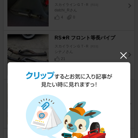
スカイラインＧＴ‐Ｒ
[R33]
datchi_Rさん
4
0
RS★R フロント等長パイプ
スカイラインＧＴ‐Ｒ
[R33]
シナノさん
21
SILKROAD リアメンバーリジ
ットカラー
スカイラインＧＴ‐Ｒ
[R33]
morichan33Rさん
6
日産(純正) オプションカタログ