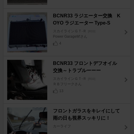
BCNR33 ラジエーター交換 K
OYO ラジエーター Type-S
スカイラインＧＴ‐Ｒ
[R33]
Power GarageM'さん
4
BCNR33 フロントデフオイル
交換～トラブルーーー
スカイラインＧＴ‐Ｒ
[R33]
ＲＢフリークさん
13
フロントガラスをキレイにして
雨の日も視界スッキリに！
カーライフ