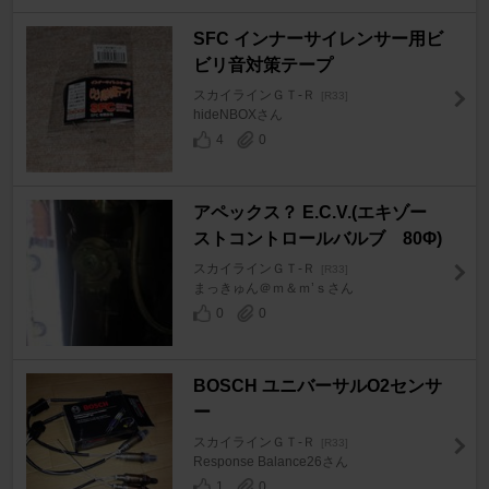
SFC インナーサイレンサー用ビ
ビリ音対策テープ
スカイラインＧＴ‐Ｒ
[R33]
hideNBOXさん
4
0
アペックス？ E.C.V.(エキゾー
ストコントロールバルブ 80Φ)
スカイラインＧＴ‐Ｒ
[R33]
まっきゅん＠ｍ＆ｍ’ｓさん
0
0
BOSCH ユニバーサルO2センサ
ー
スカイラインＧＴ‐Ｒ
[R33]
Response Balance26さん
1
0