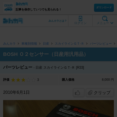
ダウンロード
記事を保存していつでも見られる！
みんカラとは？
ログイン
メニュー
みんカラ
車種別情報
日産
スカイラインＧＴ‐Ｒ
パーツレビュー
BOSH Ｏ２センサー（日産用汎用品）
パーツレビュー
日産 スカイラインＧＴ‐Ｒ [R33]
3
評価
購入価格
8,000 円
2010年6月1日
クリップ