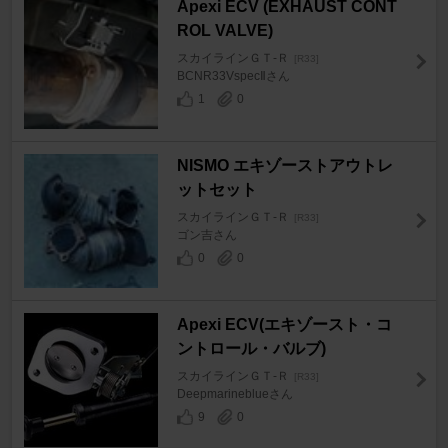
Apexi ECV (EXHAUST CONT
ROL VALVE)
スカイラインＧＴ‐Ｒ
[R33]
BCNR33VspecⅡさん
1
0
NISMO エキゾーストアウトレ
ットセット
スカイラインＧＴ‐Ｒ
[R33]
ゴン吉さん
0
0
Apexi ECV(エキゾースト・コ
ントロール・バルブ)
スカイラインＧＴ‐Ｒ
[R33]
Deepmarineblueさん
9
0