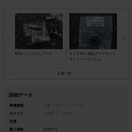
NGK イリジウムプラグ
ＮＩＳＭＯ 強化デフマウント
ストッパーブッシュ
記事一覧
詳細データ
車種情報
日産 スカイラインＧＴ‐Ｒ
カテゴリ
排気系
その他
定価
-
購入価格
8,000 円