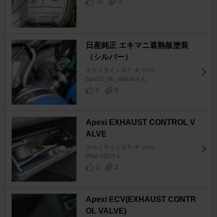
15
0
日産純正 エキマニ遮熱板塗装
（シルバー）
スカイラインＧＴ‐Ｒ
[R33]
bcnr33_lm_stanceさん
0
0
Apexi EXHAUST CONTROL V
ALVE
スカイラインＧＴ‐Ｒ
[R33]
Paul-S15さん
2
2
Apexi ECV(EXHAUST CONTR
OL VALVE)