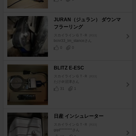
JURAN（ジュラン） ダウンマ
フラーリング
スカイラインＧＴ‐Ｒ
[R33]
bcnr33_lm_stanceさん
0
0
BLITZ E-ESC
スカイラインＧＴ‐Ｒ
[R33]
たけ＠沼津さん
31
1
日産 インシュレーター
スカイラインＧＴ‐Ｒ
[R33]
gqd********さん