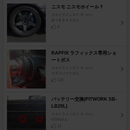
ニスモ ニスモホイール？
スカイラインＧＴ‐Ｒ
[R33]
あつまる３３さん
0
RAPFIX ラフィックス専用ショ
ートボス
スカイラインＧＴ‐Ｒ
[R33]
エキスパートさん
132
バッテリー交換(PITWORK SB-
LB20L)
スカイラインＧＴ‐Ｒ
[R33]
s101kさん
11