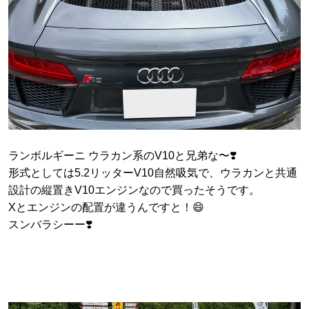
ランボルギーニ ウラカン系のV10と兄弟な〜❣️
形式としては5.2リッターV10自然吸気で、ウラカンと共通
設計の縦置きV10エンジンなので買ったそうです。
Xとエンジンの配置が違うんですと！😄
スンバラシーー❣️