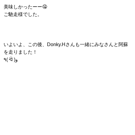
美味しかったーー🤤
ご馳走様でした。
いよいよ、この後、Donky.Hさんも一緒にみなさんと阿蘇
を走りました！
٩( ᐛ )و