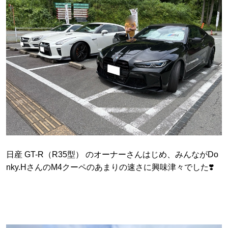
日産 GT-R（R35型） のオーナーさんはじめ、みんながDo
nky.HさんのM4クーペのあまりの速さに興味津々でした❣️