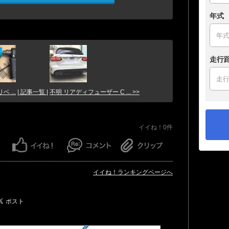
年式
走行
ベ ...
| 記事一覧 |
不明 リアディフューザー C ... >>
イイね！0件
イイね！ランキングページへ