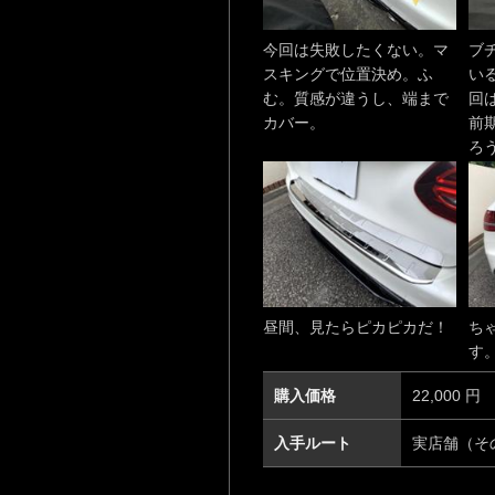
今回は失敗したくない。マ
ブ
スキングで位置決め。ふ
い
む。質感が違うし、端まで
回
カバー。
前
ろ
昼間、見たらピカピカだ！
ち
す
購入価格
22,000 円
入手ルート
実店舗（そ