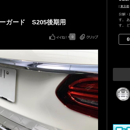
[
東京都
分解・
す。 
パーガード S205後期用
す。 
0
6