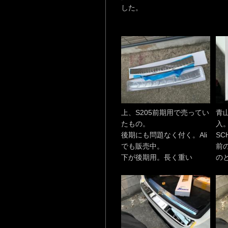
した。
上、S205前期用で売ってい
青
たもの。
入
後期にも問題なく付く。Ali
SC
でも販売中。
前の
下が後期用。長く重い
の