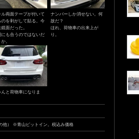
チル両面テープが付いて
ナンバーしか消せない。何
るのを剥がして貼る。今
故だ？
は鏡面だった。
ほれ、荷物車の出来上が
期にも合うのではないだ
り。
うか。
ゃんと荷物車になりま
。
の他） ※青山ピットイン。税込み価格