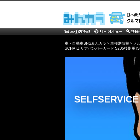
車・自動車SNSみんカラ
>
車種別情報
>
メ
SCHATZ リアバンパーガード S205後期用 [SE
SELFSERVICE