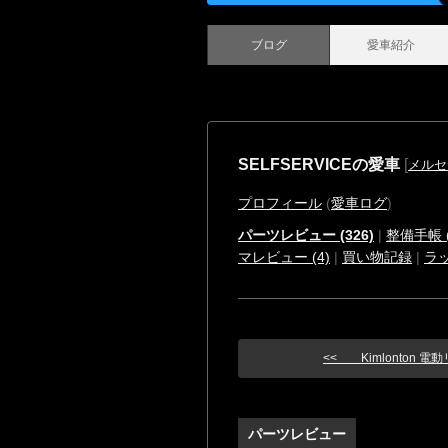
ブログ
愛車紹介
SELFSERVICEの愛車
[
メルセ
プロフィール
(
愛車ログ
)
パーツレビュー (326)
|
整備手帳 (
マレビュー (4)
|
買い物記録
|
ラ
<< Kimlonton 電動リ
パーツレビュー