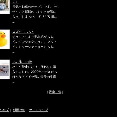
レ）
電気自動車のオープンです。 デ
ザインと運転のしやすさが気に
入ってしまった。 ギリギリ間に
...
スズキ レッツ4
チョイノリより安心感がある。
初のインジェクション。 メット
インもキーシャッターもある。
...
その他 その他
バイク禁止になり、代わりに購
入しました。2000年モデルだっ
けかな？ドイツ製の最後の生産
...
[
愛車一覧
]
ヘルプ
｜
利用規約
｜
サイトマップ