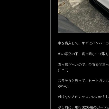
車を購入して、すぐにバンパーガ
冬の寒空の下、真っ暗な中で取り
真っ暗だったので、位置を間違っ
(T ^ T)
ズラそうと思って、ヒートガンも
\(//∇//)\
付けない方がカッコいいのかもし
少し前に、現行S205用のガー