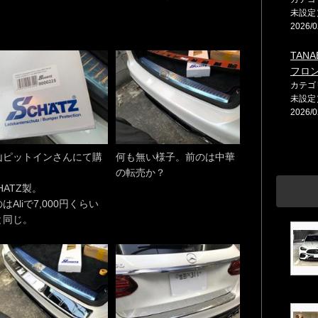
未設定
2026/0
TANA
フロン
カテゴ
未設定
2026/0
山ピットインさんにて購
何も無い様子。前のは中華
。
の転売か？
HATZ製。
はAliで7,000円くらい
と同じ。