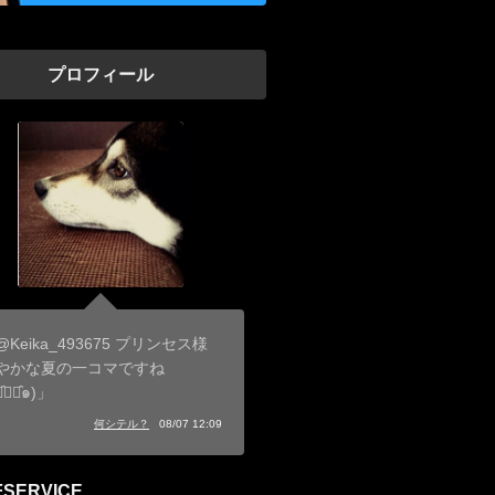
プロフィール
@Keika_493675 プリンセス様
やかな夏の一コマですね
･̑◡･̑๑)」
何シテル？
08/07 12:09
FSERVICE