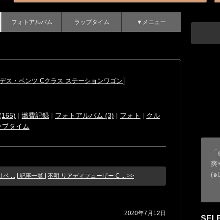
フォトアルバム
ラップタイム
▼メニュー
]
デス・ベンツ Cクラス ステーションワゴン
165)
|
燃費記録
|
フォトアルバム (3)
|
フォト
|
クル
ップタイム
「
爽
(๑
ベ ...
| 記事一覧 |
不明 リアディフューザー C ... >>
2020年7月12日
SEL