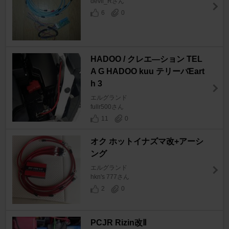
devil_Rさん
6
0
HADOO / クレエ―ション TEL
A G HADOO kuu テリーバEart
h 3
エルグランド
fullr500さん
11
0
オク ホットイナズマ改+アーシ
ング
エルグランド
hkn's 777さん
2
0
PCJR Rizin改Ⅱ