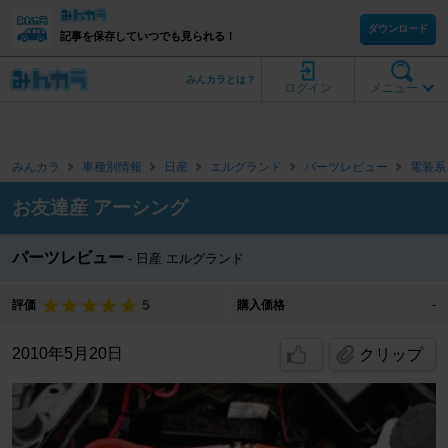
ダウンロード
記事を保存していつでも見られる！
みんカラとは？
ログイン
メニュー
みんカラ
車種別情報
日産
エルグランド
パーツレビュー
電装系
お友達産 アーシング
パーツレビュー
日産 エルグランド
5
評価
購入価格
-
2010年5月20日
クリップ