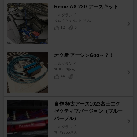
Remix AX-22G アースキット
エルグランド
りゅうちゃんパパさん
12
0
オク産 アーシンGoo～？！
エルグランド
skullkunさん
44
0
自作 極太アース1023富士エグ
ゼクティブバージョン（ブルー
パープル）
エルグランド
マサ9766さん