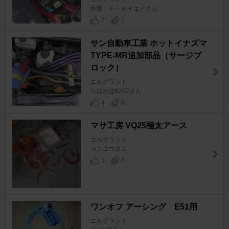
刹那・Ｆ・セイエイさん
7
1
サン自動車工業 ホットイナズマ
TYPE-MR追加部品（サージブ
ロック）
エルグランド
りぽかぽ6262さん
4
0
マサ工房 VQ25極太アース
エルグランド
カンユウさん
1
0
ワンオフ アーシング E51用
エルグランド