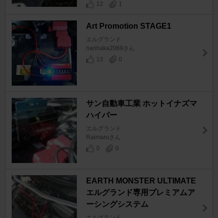
12
1
Art Promotion STAGE1
エルグランド
narihaka2069さん
13
0
サン自動車工業 ホットイナズマ
ハイパー
エルグランド
Raimaruさん
0
0
EARTH MONSTER ULTIMATE
エルグランド専用プレミアムア
ーシングシステム
エルグランド