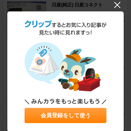
日産(純正) 日産コネクト
エルグランド
niku8.2tokunouさん
12
タカラトミー トミカ
エルグランド
車大好物さん
6
RAYS ハイスピード エアーコン
トロール バルブセット
エルグランド
会員登録をして使う
tikuba999さん
25