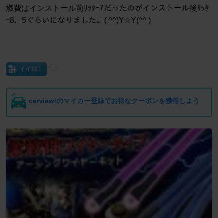
燃費はインストール前ﾘｯﾀｰ7だったのがインストール後ﾘｯﾀ
ｰ8、5ぐらいになりました。( ^^)Y☆Y(^^ )
イイね！
carview!のマイカー登録でお得なクーポンを獲得しよう