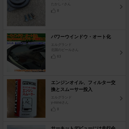
たかし♂さん
8
パワーウインドウ・オート化
エルグランド
北国のビールさん
63
エンジンオイル、フィルター交
換とスムーサー投入
エルグランド
y-mineさん
8
サーキットデビューには走行会