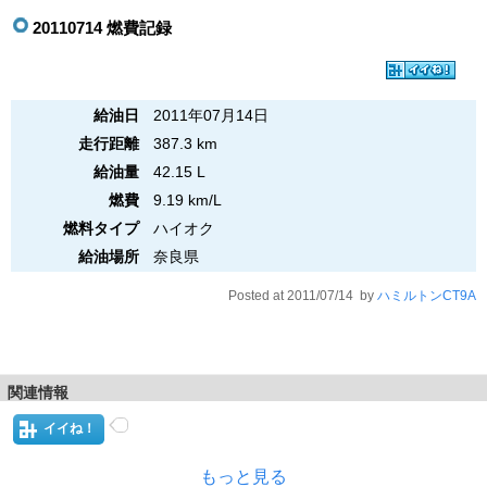
20110714 燃費記録
給油日
2011年07月14日
走行距離
387.3 km
給油量
42.15 L
燃費
9.19 km/L
燃料タイプ
ハイオク
給油場所
奈良県
Posted at 2011/07/14 by
ハミルトンCT9A
関連情報
イイね！
もっと見る