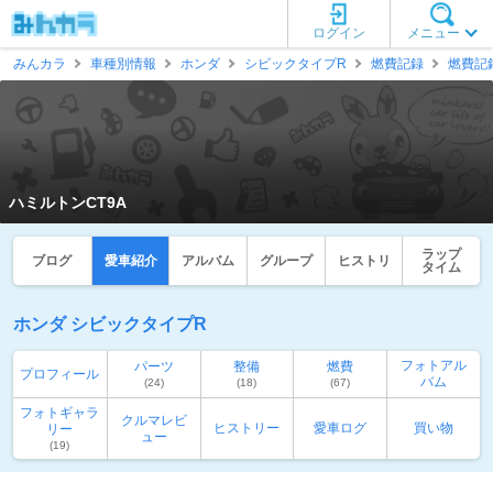
ログイン
メニュー
みんカラ
車種別情報
ホンダ
シビックタイプR
燃費記録
燃費記
ハミルトンCT9A
ラップ
ブログ
愛車紹介
アルバム
グループ
ヒストリ
タイム
ホンダ シビックタイプR
フォトアル
パーツ
整備
燃費
プロフィール
バム
(24)
(18)
(67)
フォトギャラ
クルマレビ
ヒストリー
愛車ログ
買い物
リー
ュー
(19)