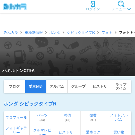
ログイン
メニュー
みんカラ
車種別情報
ホンダ
シビックタイプR
フォト
フォトギャ
ハミルトンCT9A
ラップ
ブログ
愛車紹介
アルバム
グループ
ヒストリ
タイム
ホンダ シビックタイプR
フォトアル
パーツ
整備
燃費
プロフィール
バム
(24)
(18)
(67)
フォトギャラ
クルマレビ
ヒストリー
愛車ログ
買い物
リー
ュー