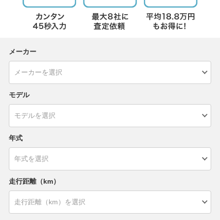
メーカー
モデル
年式
走行距離（km）