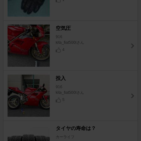
空気圧
916
kita_fiat500lさん
4
投入
916
kita_fiat500lさん
5
タイヤの寿命は？
カーライフ