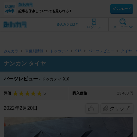
ダウンロード
記事を保存していつでも見られる！
みんカラとは？
ログイン
メニュー
みんカラ
車種別情報
ドゥカティ
916
パーツレビュー
タイヤ・
ナンカン タイヤ
パーツレビュー
ドゥカティ 916
5
評価
購入価格
23,460 円
2022年2月20日
クリップ