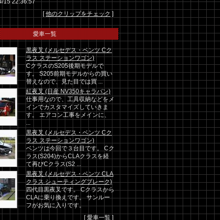
4/15 22:36:57
[
他のクリップをチェック
]
愛車一覧
黒夜叉 (メルセデス・ベンツ Cク
ラス ステーションワゴン)
CクラスのS205後期モデルで
す。 S205前期モデルからの買い
替えなので、見た目では買 ...
紅夜叉 (日産 NV350キャラバン)
仕事用なので、工具収納などをメ
インでカスタマイズしていきま
す。 エアコン工事をメインに、
...
黒夜叉 (メルセデス・ベンツ Cク
ラス ステーションワゴン)
ベンツは今回で３台目です。 Cク
ラス(S204)からCLAクラスを経
て再びCクラス(S2 ...
黒夜叉 (メルセデス・ベンツ CLA
クラス シューティングブレーク)
四代目黒夜叉です。 Cクラスから
CLAに乗り換えです。 サンルー
フがお気に入りです。
[
愛車一覧
]