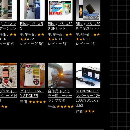
/
ブリスフ
Bliss
/
ブリスR
Bliss
/
ブリス32
Bliss
/
ブリス20
デーション
S
0 SPセット
周年記念セット
評価 :
★★
平均評価 :
★★
平均評価 :
★★
平均評価 :
★★
4.16
★★
4.72
★★
4.80
★★
4.50
ュー:61件
レビュー:215件
レビュー:5件
レビュー:4件
プスマイル
ダイソー FANC
自作品 ドアミ
NO BRAND イ
パニー MIN
Y STICKER
ラー用コーナー
ンバーター 12v
N
ランプ改廃
100v,YSOLX 2
評価:
★★★★★
00W
:
★★
評価:
★★★★★
評価:
★★★