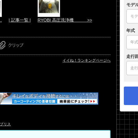
モデ
.
| 記事一覧 |
RYOBI 高圧洗浄機 >>
年式
走行
イイね！ランキングページへ
ブリス