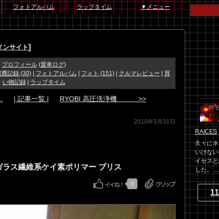
フォトアルバム
ラップタイム
▼メニュー
]
インサイト
プロフィール
(
愛車ログ
)
費記録 (30)
|
フォトアルバム
|
フォト (151)
|
クルマレビュー
|
買
い物記録
|
ラップタイム
.
| 記事一覧 |
RYOBI 高圧洗浄機 >>
「何
2010年3月31日
RAICES
久々にネ
いけない
イセスと
ガラス繊維系ケイ素ポリマー ブリス
した。 ...
0
11