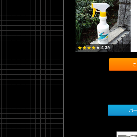
4.39
こ
パ