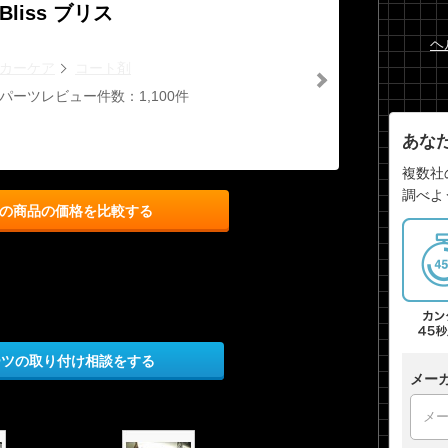
Bliss ブリス
ヘ
カーケア
コート剤
パーツレビュー件数：1,100件
あな
複数社
調べよ
の商品の価格を比較する
ーツの取り付け相談をする
メー