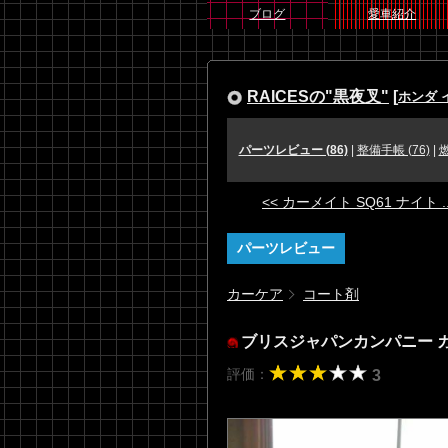
ブログ
愛車紹介
RAICESの"黒夜叉"
[
ホンダ 
パーツレビュー (86)
|
整備手帳 (76)
|
燃
<< カーメイト SQ61 ナイト ..
パーツレビュー
カーケア
コート剤
ブリスジャパンカンパニー 
評価：
3