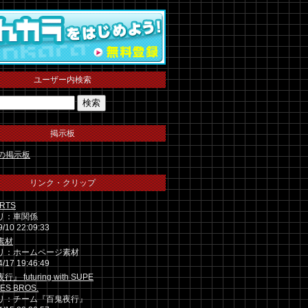
ユーザー内検索
掲示板
Sの掲示板
リンク・クリップ
RTS
リ：車関係
9/10 22:09:33
素材
リ：ホームページ素材
4/17 19:46:49
』 futuring with SUPE
CES BROS.
リ：チーム『百鬼夜行』