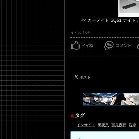
<< カーメイト SQ61 ナイト ..
イイね！0件
タグ
インサイト
黒夜叉
百鬼夜行
洗車