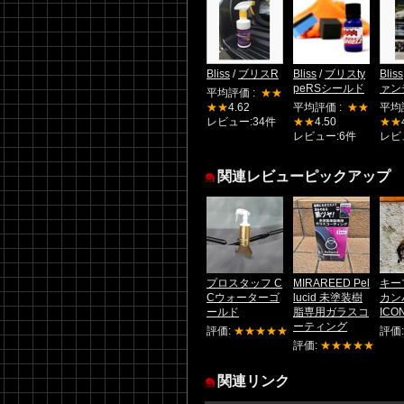
Bliss
/
ブリスR
Bliss
/
ブリスty
Bliss
peRSシールド
ァン
平均評価 :
★★
★★
4.62
平均評価 :
★★
平均
レビュー:34件
★★
4.50
★★
レビュー:6件
レビ
関連レビューピックアップ
プロスタッフ C
MIRAREED Pel
キー
Cウォーターゴ
lucid 未塗装樹
カン
ールド
脂専用ガラスコ
ICO
ーティング
評価:
★★★★★
評価
評価:
★★★★★
関連リンク