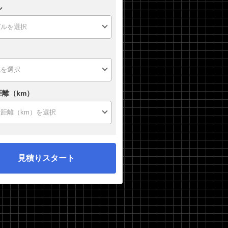
ル
距離（km）
見積りスタート