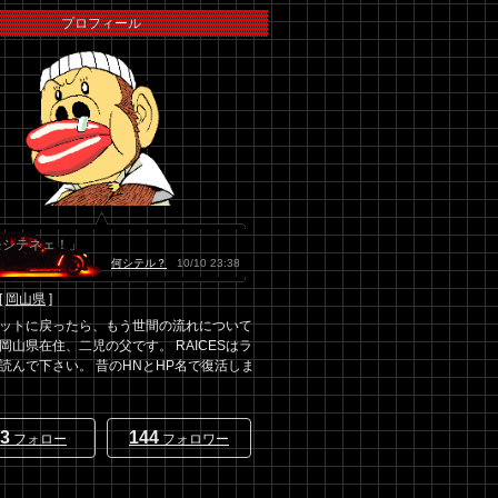
プロフィール
モシテネェ！」
何シテル？
10/10 23:38
[
岡山県
]
ットに戻ったら、もう世間の流れについて
岡山県在住、二児の父です。 RAICESはラ
読んで下さい。 昔のHNとHP名で復活しま
3
144
フォロー
フォロワー