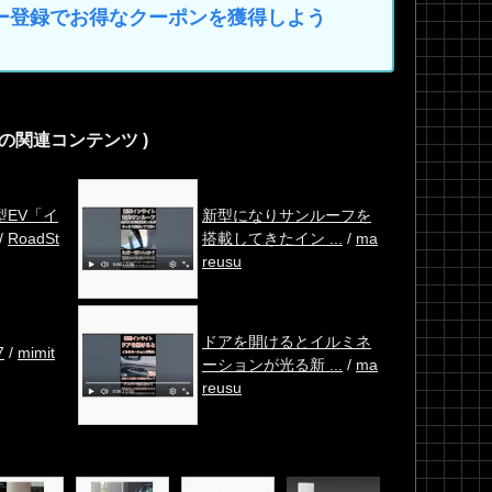
マイカー登録でお得なクーポンを獲得しよう
 の関連コンテンツ )
型EV「イ
新型になりサンルーフを
/
RoadSt
搭載してきたイン ...
/
ma
reusu
ドアを開けるとイルミネ
7
/
mimit
ーションが光る新 ...
/
ma
reusu