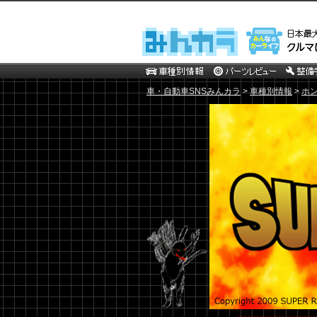
車・自動車SNSみんカラ
>
車種別情報
>
ホ
SUPER RAICES BROS.