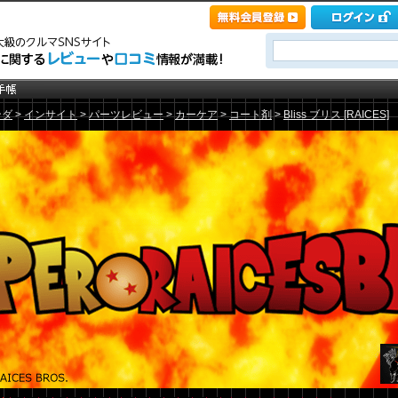
ンダ
>
インサイト
>
パーツレビュー
>
カーケア
>
コート剤
>
Bliss ブリス [RAICES]