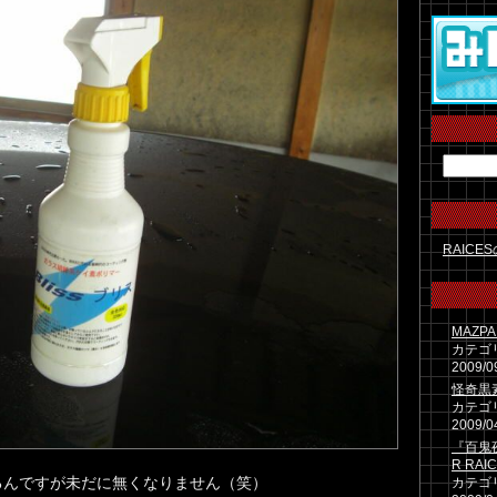
RAICE
MAZPA
カテゴ
2009/0
怪奇黒
カテゴ
2009/0
『百鬼夜行
R RAI
るんですが未だに無くなりません（笑）
カテゴ