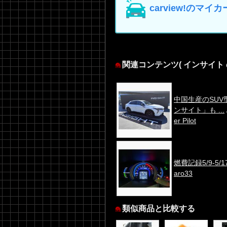
carview!の
関連コンテンツ
( インサイト
中国生産のSUV
ンサイト」も ...
er Pilot
燃費記録5/9-5/1
aro33
類似商品と比較する