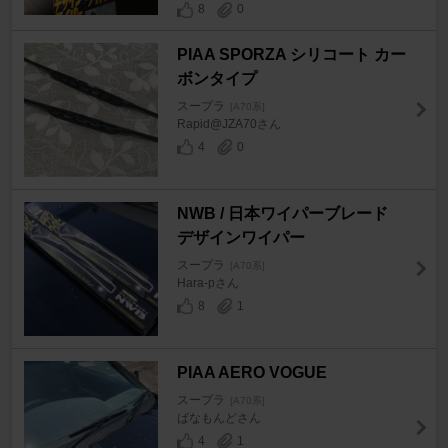
8
0
PIAA SPORZA シリコート カー
ボンタイプ
スープラ
[A70系]
Rapid@JZA70さん
4
0
NWB / 日本ワイパーブレード
デザインワイパー
スープラ
[A70系]
Hara-pさん
8
1
PIAA AERO VOGUE
スープラ
[A70系]
ばなもんどさん
4
1