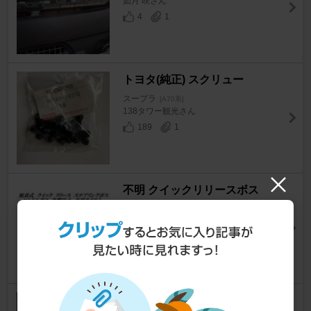
如月 咲さん
4
1
トヨタ(純正) スクリュー
スープラ
[A70系]
138タワー観光さん
189
1
不明 クイックリリースボス
スープラ
[A70系]
dimenderさん
2
リアバンパー純正改 リアバンパ