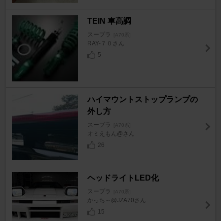
TEIN 車高調
スープラ
[A70系]
RAY-７０さん
5
ハイマウントストップランプの
外し方
スープラ
[A70系]
オミえもん@さん
26
ヘッドライトLED化
スープラ
[A70系]
かっち～@JZA70さん
15