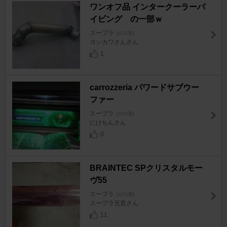
ワンオフ品 インタークーラーパ
イピング の一部ｗ
スープラ
[A70系]
ヨシカワさんさん
1
carrozzeria パワードサブウー
ファー
スープラ
[A70系]
にけちんさん
0
BRAINTEC SPクリスタルモー
ヴ55
スープラ
[A70系]
スープラ兄貴さん
11