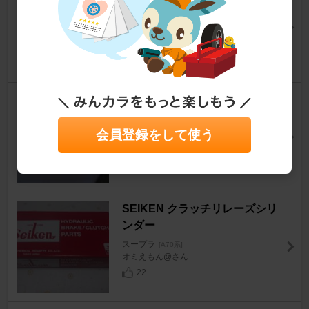
ー
スープラ
[A70系]
ヨシカワさんさん
0
輸出用 輸出用
スープラ
[A70系]
ヨシカワさんさん
会員登録をして使う
0
SEIKEN クラッチリレーズシリ
ンダー
スープラ
[A70系]
オミえもん@さん
22