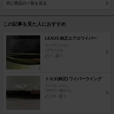
同じ商品の一覧を見る
この記事を見た人におすすめ
LEXUS 純正エアロワイパー
スープラ
[A70系]
にけちんさん
1
0
トヨタ(純正) ワイパーウイング
スープラ
[A70系]
138タワー観光さん
133
1