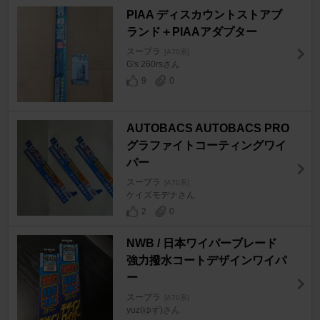
PIAA ディスカウントストアブ
ランド＋PIAAアダプター
スープラ
[A70系]
G's 260rsさん
9
0
AUTOBACS AUTOBACS PRO
グラファイトコーティングワイ
パー
スープラ
[A70系]
ケイズモデナさん
2
0
NWB / 日本ワイパーブレード
強力撥水コートデザインワイパ
ー
スープラ
[A70系]
yuz(ゆず)さん