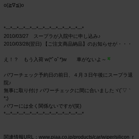
o(≧∇≦)o
*---*---*---*---*---*---*---*---*---*---*---*---*
2010/03/27 スープラが入院中に申し込み♪
2010/03/28(翌日) 【ご注文商品納品】のお知らせが・・・
え！？ もう入荷 w(*ﾟoﾟ*)w 車がないよ～
パワーチェック予約日の前日、４月３日午後にスープラ退
院♪
無事に取り付け パワーチェックに間に合いましたヾ(´▽｀
*;)ゝ
パワーには全く関係ないですが(笑)
*---*---*---*---*---*---*---*---*---*---*---*---*
関連情報URL：www.piaa.co.jp/products/car/wiper/silicon_r