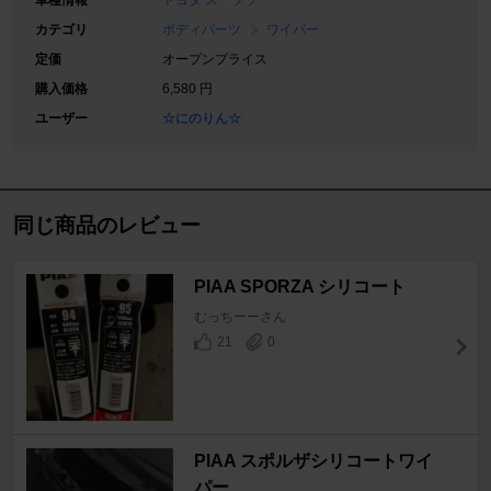
車種情報
トヨタ スープラ
カテゴリ
ボディパーツ
ワイパー
定価
オープンプライス
購入価格
6,580 円
ユーザー
☆にのりん☆
同じ商品のレビュー
PIAA SPORZA シリコート
むっちーーさん
21
0
PlAA スポルザシリコートワイ
パー