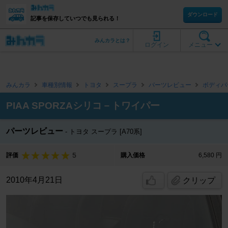
ダウンロード
記事を保存していつでも見られる！
みんカラとは？
ログイン
メニュー
みんカラ
車種別情報
トヨタ
スープラ
パーツレビュー
ボディパ
PIAA SPORZAシリコ－トワイパー
パーツレビュー
トヨタ スープラ [A70系]
5
評価
購入価格
6,580 円
2010年4月21日
クリップ