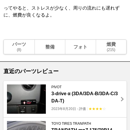
ってやると、ストレスが少なく、周りの流れにも遅れず
に、燃費が良くなるよ。
パーツ
燃費
整備
フォト
(8)
(215)
直近のパーツレビュー
PIVOT
3-drive α (3DA/3DA-B/3DA-C/3
DA-T)
2023年8月20日
-
評価 :
★
★
★
★
☆
TOYO TIRES TRANPATH