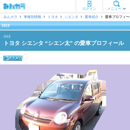
ログイン
メニュー
みんカラ
車種別情報
トヨタ
シエンタ
愛車紹介
愛車プロフィール [
ﾕｷﾋﾛ
ﾕｷﾋﾛ
トヨタ シエンタ “シエン太” の愛車プロフィール