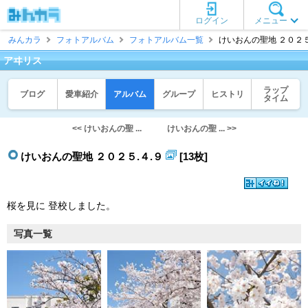
ログイン
メニュー
みんカラ
フォトアルバム
フォトアルバム一覧
けいおんの聖地 ２０２５.
アヰリス
ラップ
ブログ
愛車紹介
アルバム
グループ
ヒストリ
タイム
<< けいおんの聖 ...
けいおんの聖 ... >>
けいおんの聖地 ２０２５.４.９
[13枚]
桜を見に 登校しました。
写真一覧