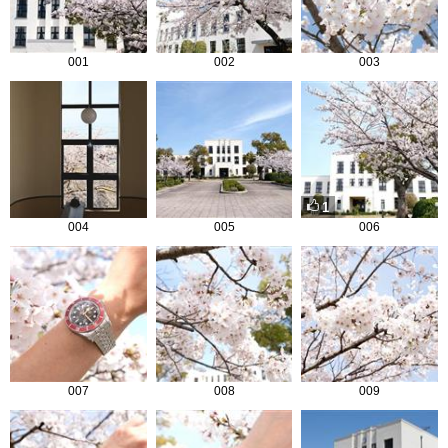
001
002
003
1
004
005
006
007
008
009