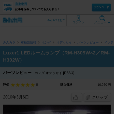
ダウンロード
記事を保存していつでも見られる！
みんカラとは？
ログイン
メニュー
みんカラ
車種別情報
ホンダ
オデッセイ
パーツレビュー
インテ
Luxer1 LEDルームランプ（RM-H309W×2／RM-
H302W）
パーツレビュー
ホンダ オデッセイ [RB3/4]
5
評価
購入価格
10,950 円
2010年3月6日
クリップ