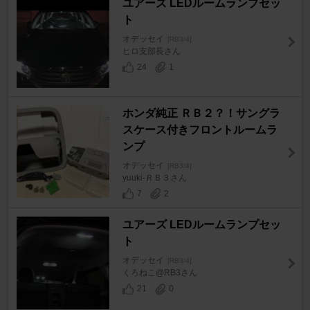
ユアーズ LEDルームランプセッ
ト
オデッセイ
[RB3/4]
ヒロ支部長さん
24
1
ホンダ純正 ＲＢ２？！サングラ
スケース付きフロントルームラ
ンプ
オデッセイ
[RB3/4]
yuuki-ＲＢ３さん
7
2
ユアーズ LEDルームランプセッ
ト
オデッセイ
[RB3/4]
くろねこ@RB3さん
21
0