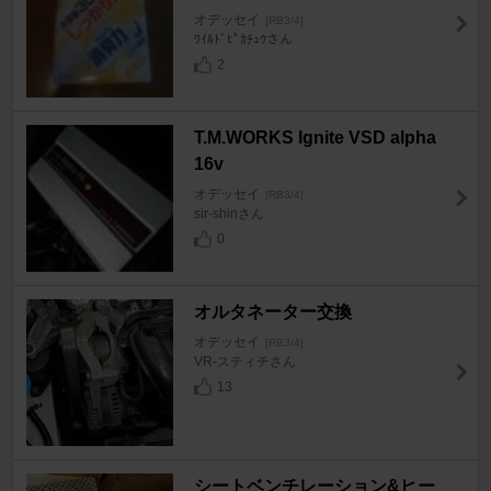
オデッセイ
[RB3/4]
ﾜｲﾙﾄﾞﾋﾟｶﾁｭｳさん
2
T.M.WORKS Ignite VSD alpha
16v
オデッセイ
[RB3/4]
sir-shinさん
0
オルタネーター交換
オデッセイ
[RB3/4]
VR-スティチさん
13
シートベンチレーション&ヒー