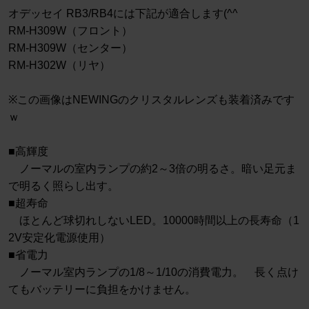
オデッセイ RB3/RB4には下記が適合します(^^
RM-H309W（フロント）
RM-H309W（センター）
RM-H302W（リヤ）
※この画像はNEWINGのクリスタルレンズも装着済みです
ｗ
■高輝度
ノーマルの室内ランプの約2～3倍の明るさ。暗い足元ま
で明るく照らし出す。
■超寿命
ほとんど球切れしないLED。10000時間以上の長寿命（1
2V安定化電源使用）
■省電力
ノーマル室内ランプの1/8～1/10の消費電力。 長く点け
てもバッテリーに負担をかけません。