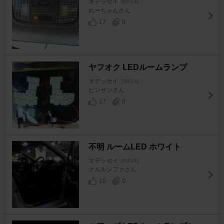
オデッセイ
[RB3/4]
れーちゃんさん
17
0
ヤフオク LEDルームランプ
オデッセイ
[RB3/4]
ピンサンさん
17
0
不明 ルームLED ホワイト
オデッセイ
[RB3/4]
クルルンファさん
10
0