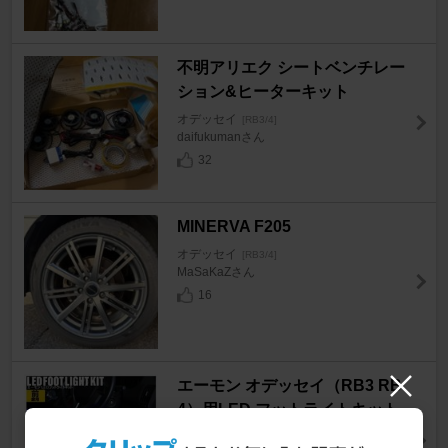
不明アリエク シートベンチレー
ション&ヒーターキット
オデッセイ
[RB3/4]
daifukumanさん
32
MINERVA F205
オデッセイ
[RB3/4]
MaSaKaZさん
16
エーモン オデッセイ（RB3 RB
4）用LED フットライトキット
オデッセイ
[RB3/4]