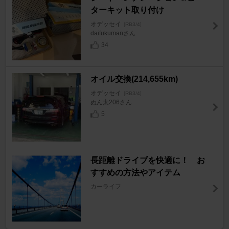
ターキット取り付け
オデッセイ
[RB3/4]
daifukumanさん
34
オイル交換(214,655km)
オデッセイ
[RB3/4]
ぬん太206さん
5
長距離ドライブを快適に！ お
すすめの方法やアイテム
カーライフ