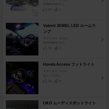
daifukumanさん
46
1
Valenti JEWEL LED ルームラ
ンプ
オデッセイ
[RB3/4]
tomoki@ra7さん
10
0
Honda Access フットライト
オデッセイ
[RB3/4]
なんころさん
14
0
I.M.O ムーディスポットライト