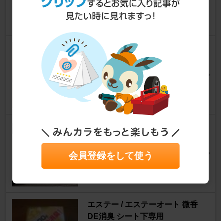
DBSゴジャオver.2さん
11
Three Piece LEDｽｷｬﾅｰ
オデッセイ
[RB3/4]
サヌーさん
15
日産(純正) 日産純正アルミホイ
ール
オデッセイ
[RB3/4]
会員登録をして使う
tomoki@ra7さん
16
エステー / エステーオート 微香
DE消臭 シート下専用