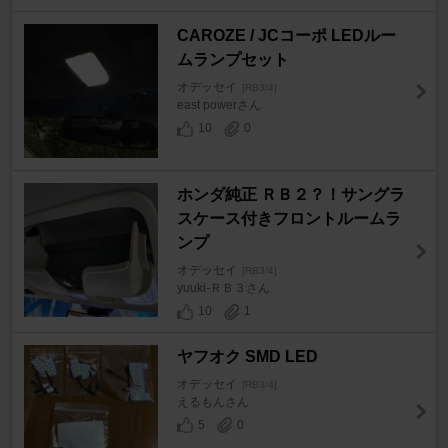
CAROZE / JCコーポ LEDルー
ムランプセット
オデッセイ
[RB3/4]
east powerさん
10
0
ホンダ純正 ＲＢ２？！サングラ
スケース付きフロントルームラ
ンプ
オデッセイ
[RB3/4]
yuuki-ＲＢ３さん
10
1
ヤフオク SMD LED
オデッセイ
[RB3/4]
えるもんさん
5
0