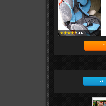
4.61
こ
パ