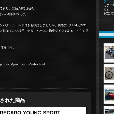
ブラッ
カテゴ
ドイツであり、製品の質は良好。
定）
2021/0
はいい色合いでした。
インパクトシールド付きも検討しましたが、実際に（OEM元のエー
ると馴染まない様子であり、ハーネス拘束タイプであるこちらを選
足度５です。
oducts/youngsports/index.html
された商品
RECARO YOUNG SPORT