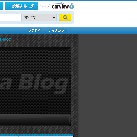
ヘルプ
y9000]