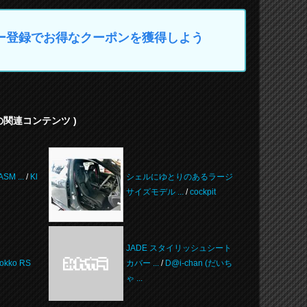
マイカー登録でお得なクーポンを獲得しよう
 の関連コンテンツ )
SM ...
/
Kl
シェルにゆとりのあるラージ
サイズモデル ...
/
cockpit
JADE スタイリッシュシート
okko RS
カバー ...
/
D@i-chan (だいち
ゃ ...