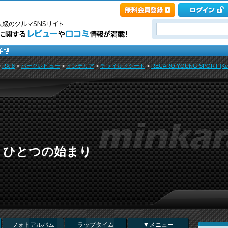
>
RX-8
>
パーツレビュー
>
インテリア
>
チャイルドシート
>
RECARO YOUNG SPORT [Kell
、ひとつの始まり
フォトアルバム
ラップタイム
▼メニュー