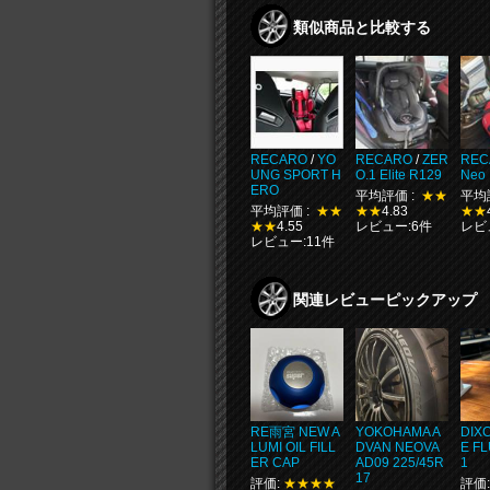
類似商品と比較する
RECARO
/
YO
RECARO
/
ZER
REC
UNG SPORT H
O.1 Elite R129
Neo
ERO
平均評価 :
★★
平均
平均評価 :
★★
★★
4.83
★★
★★
4.55
レビュー:6件
レビ
レビュー:11件
関連レビューピックアップ
RE雨宮 NEW A
YOKOHAMA A
DIX
LUMI OIL FILL
DVAN NEOVA
E FL
ER CAP
AD09 225/45R
1
17
評価:
★★★★
評価