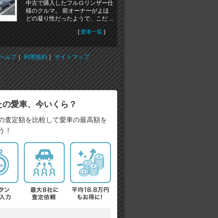
中古で購入したフルロリンザー仕
様のクルマ。 前オーナーがよほ
どの凝り性だったようで、こだ ...
[
愛車一覧
]
ヘルプ
｜
利用規約
｜
サイトマップ
たの愛車、今いくら？
の査定額を比較して愛車の最高額を
う！