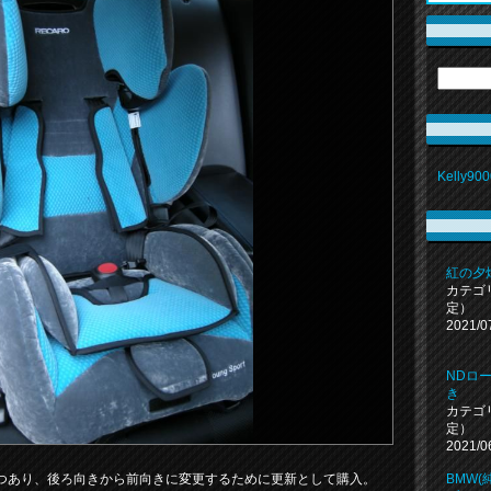
Kelly9
紅の夕
カテゴ
定）
2021/0
NDロ
き
カテゴ
定）
2021/0
BMW(純
つあり、後ろ向きから前向きに変更するために更新として購入。