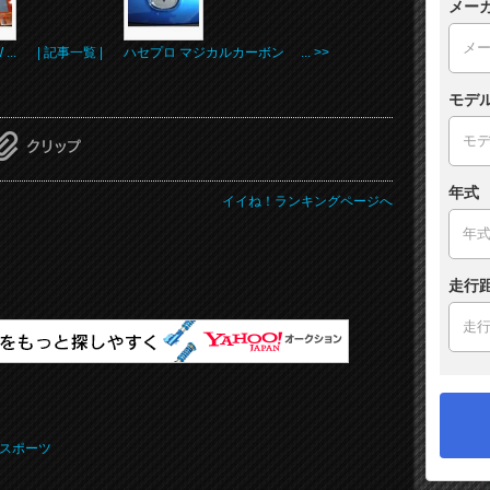
メー
..
| 記事一覧 |
ハセプロ マジカルカーボン ... >>
モデ
年式
イイね！ランキングページへ
走行
スポーツ