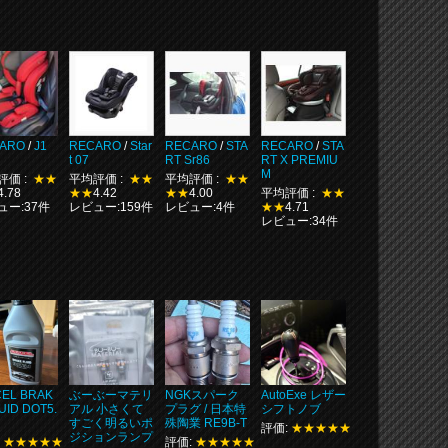
ARO
/
J1
RECARO
/
Star
RECARO
/
STA
RECARO
/
STA
t 07
RT Sr86
RT X PREMIU
M
評価 :
★★
平均評価 :
★★
平均評価 :
★★
4.78
★★
4.42
★★
4.00
平均評価 :
★★
ュー:37件
レビュー:159件
レビュー:4件
★★
4.71
レビュー:34件
CEL BRAK
ぶーぶーマテリ
NGKスパーク
AutoExe レザー
UID DOT5.
アル 小さくて
プラグ / 日本特
シフトノブ
すごく明るいポ
殊陶業 RE9B-T
評価:
★★★★★
ジションランプ
:
★★★★★
評価:
★★★★★