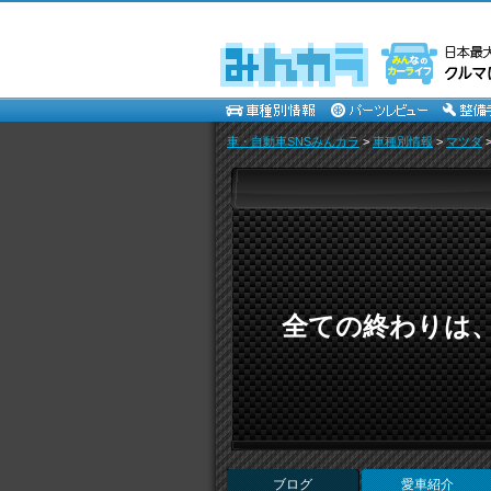
車・自動車SNSみんカラ
>
車種別情報
>
マツダ
全ての終わりは
ブログ
愛車紹介