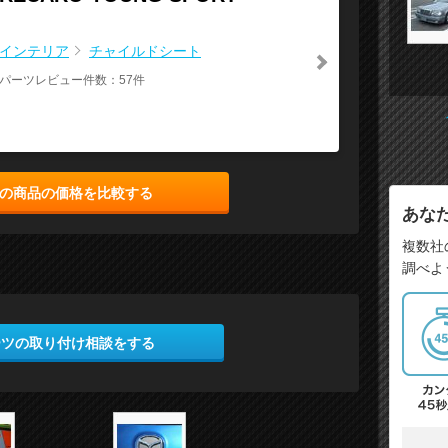
インテリア
チャイルドシート
パーツレビュー件数：57件
の商品の価格を比較する
あな
複数社
調べよ
ーツの取り付け相談をする