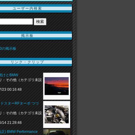
ユーザー内検索
掲示板
000の掲示板
リンク・クリップ
焼けとBMW
リ：その他（カテゴリ未設
7/23 00:16:48
ードスターRFターボ つづ
リ：その他（カテゴリ未設
6/14 21:28:48
正) BMW Performance