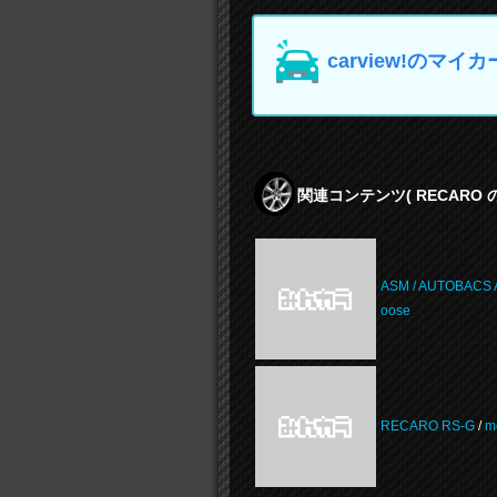
carview!の
関連コンテンツ
( RECARO
ASM / AUTOBACS A
oose
RECARO RS-G
/
m