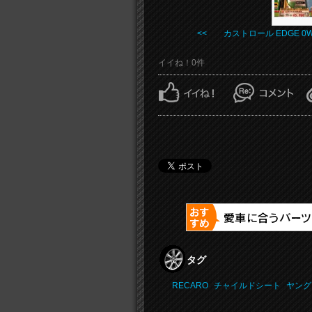
<< カストロール EDGE 0W .
イイね！0件
タグ
RECARO
チャイルドシート
ヤング