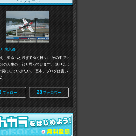
プロフィール
0
[
東京都
]
え、知命へと過ぎてゆく日々。 その中でク
分の人生の一部と思っています。 巡り会え
大切にしていきたい。 基本、ブログは書い
...
3
28
フォロー
フォロワー