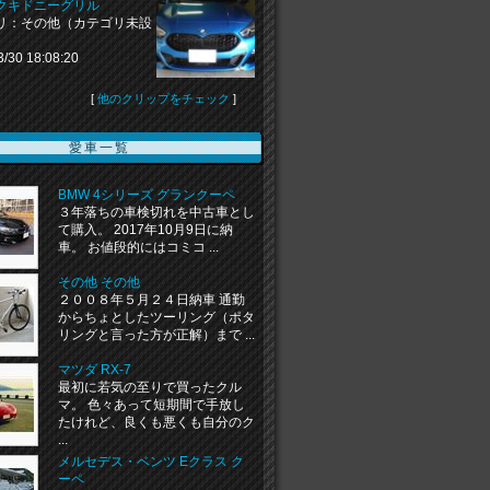
クキドニーグリル
リ：その他（カテゴリ未設
3/30 18:08:20
[
他のクリップをチェック
]
愛車一覧
BMW 4シリーズ グランクーペ
３年落ちの車検切れを中古車とし
て購入。 2017年10月9日に納
車。 お値段的にはコミコ ...
その他 その他
２００８年５月２４日納車 通勤
からちょとしたツーリング（ポタ
リングと言った方が正解）まで ...
マツダ RX-7
最初に若気の至りで買ったクル
マ。 色々あって短期間で手放し
たけれど、良くも悪くも自分のク
...
メルセデス・ベンツ Eクラス ク
ーペ