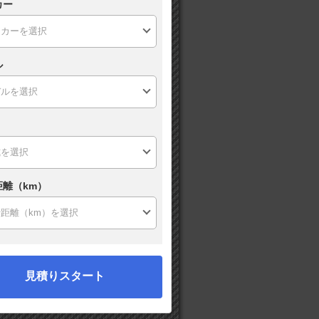
カー
ル
距離（km）
見積りスタート