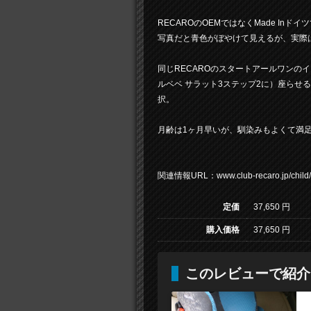
RECAROのOEMではなくMade In
写真だと青色がぼやけて見えるが、実際
同じRECAROのスタートアールワンの
ルベベ サラット3ステップ2に）座らせ
択。
月齢は1ヶ月早いが、馴染みもよくて満
関連情報URL：www.club-recaro.jp/child/pr
定価
37,650 円
購入価格
37,650 円
このレビューで紹介