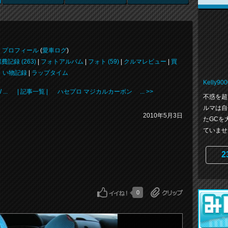
プロフィール
(
愛車ログ
)
費記録 (263)
|
フォトアルバム
|
フォト (59)
|
クルマレビュー
|
買
い物記録
|
ラップタイム
Kelly900
..
| 記事一覧 |
ハセプロ マジカルカーボン ... >>
不惑を超
ルマは自
2010年5月3日
たGCを
ていません
2
0