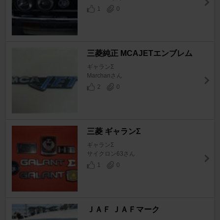
1
0
三菱純正 MCAJETエンブレム
ギャランΣ
Marchanさん
2
0
三菱 ギャランΣ
ギャランΣ
サイクロン63さん
1
0
ＪＡＦ ＪＡＦマーク