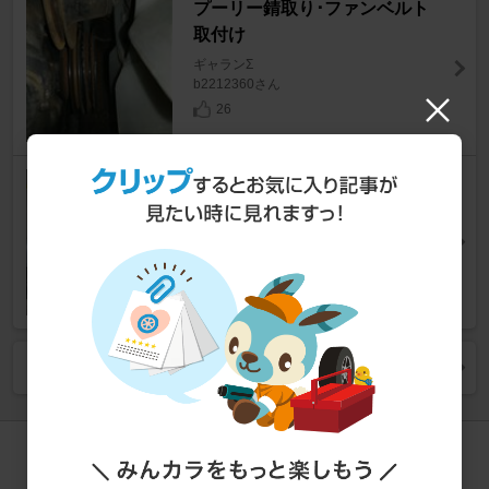
プーリー錆取り･ファンベルト
取付け
ギャランΣ
b2212360さん
26
走りが楽しいオススメ中古スポ
ーツカー3選【輸入車編】
カーライフ
同じカテゴリー (
エンブレム
) の一覧を見る
このパーツの取り付けが
難しいと思ったら、プロに相談！