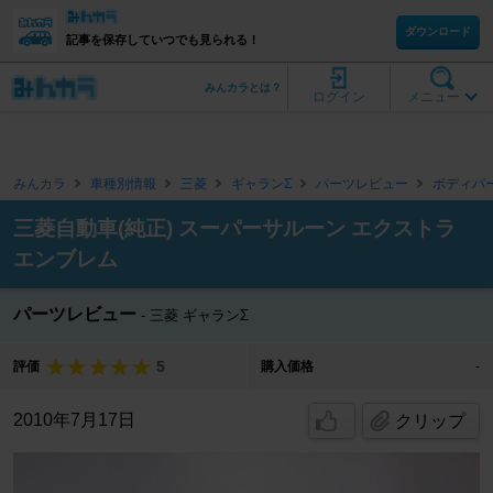
ダウンロード
記事を保存していつでも見られる！
みんカラとは？
ログイン
メニュー
みんカラ
車種別情報
三菱
ギャランΣ
パーツレビュー
ボディパ
三菱自動車(純正) スーパーサルーン エクストラ
エンブレム
パーツレビュー
三菱 ギャランΣ
5
評価
購入価格
-
2010年7月17日
クリップ