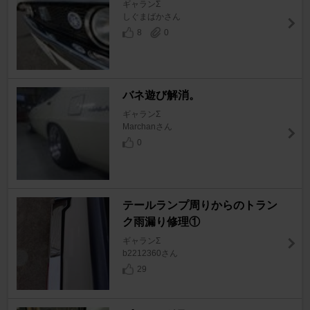
ギャランΣ
しぐまばかさん
8
0
バネ遊び解消。
ギャランΣ
Marchanさん
0
テールランプ周りからのトラン
ク雨漏り修理①
ギャランΣ
b2212360さん
29