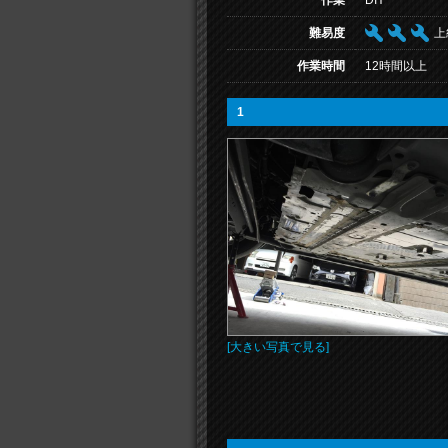
作業
DIY
難易度
上
作業時間
12時間以上
1
[大きい写真で見る]