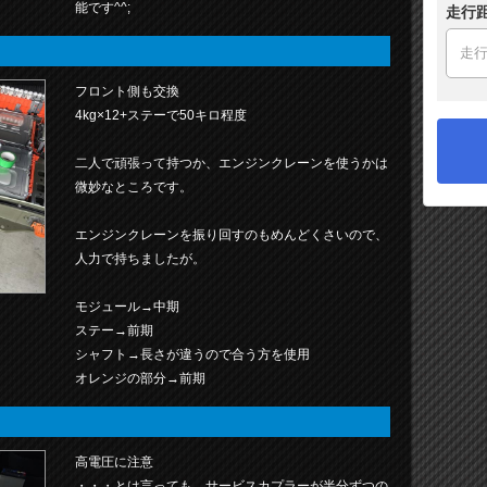
能です^^;
走行
フロント側も交換
4kg×12+ステーで50キロ程度
二人で頑張って持つか、エンジンクレーンを使うかは
微妙なところです。
エンジンクレーンを振り回すのもめんどくさいので、
人力で持ちましたが。
モジュール→中期
ステー→前期
シャフト→長さが違うので合う方を使用
オレンジの部分→前期
高電圧に注意
・・・とは言っても、サービスカプラーが半分ずつの