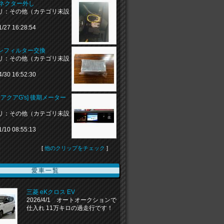
コネクター外し
リ：その他（カテゴリ未設
1/27 16:28:54
ンフィルター交換
リ：その他（カテゴリ未設
4/30 16:52:30
 アクアG's] 後期メーター
リ：その他（カテゴリ未設
1/10 08:55:13
[
他のクリップをチェック
]
愛車一覧
三菱 eKクロス EV
2026/4/1 オートオークションで
仕入れ 11万キロの過走行です！