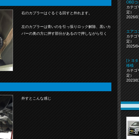
OBD
カテゴ
定）
右のカプラーはぐるぐる回すと外れます。
2026/0
左のカプラーは青いのを引っ張りロック解除、黒いカ
エアコ
バーの奥の方に押す部分があるので押しながら引く
カテゴ
定）
2025/0
[トヨタ
移植
カテゴ
定）
2023/0
外すとこんな感じ