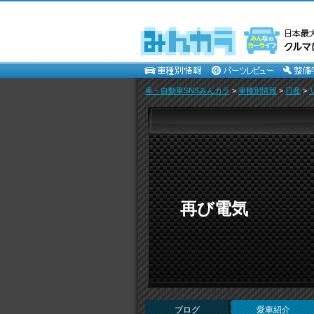
車・自動車SNSみんカラ
>
車種別情報
>
日産
>
再び電気
ブログ
愛車紹介