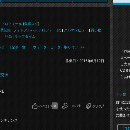
プロフィール
(
愛車ログ
)
燃費記録
|
フォトアルバム (1)
|
フォト (2)
|
クルマレビュー
|
買い物
記録
|
ラップタイム
の２
| 記事一覧 |
ウォーターヒーター取り付け >>
「@s
スペ
作業日：2016年6月12日
し大
CD
ー交換
らあ
の１
トレ猫
自宅に1
0
を使った
に囲まれ
メンテナンス
11