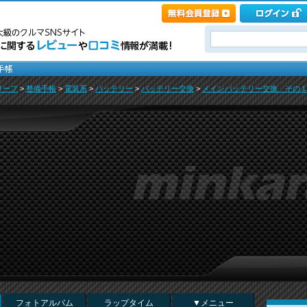
リーフ
>
整備手帳
>
電装系
>
バッテリー
>
バッテリー交換
>
メインバッテリー交換 その１ 
フォトアルバム
ラップタイム
▼メニュー