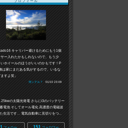
プロフィール
kado16 キャリパー避けるためにもう1個
ーサー入れたかもしれないので、もう少
きいホイールのほうがいいのかもです！P
変換は家にまだある気がするので、いるな
げますよ笑」
何シテル？
01/10 23:08
3.25kwの太陽光発電 さらにi3のバッテリー
蓄電池 そしてオール電化 高濃度の電磁波
た生活です… 電気自動車に見切りをつ...
1
151
フォロー
フォロワー