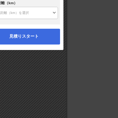
距離（km）
見積りスタート