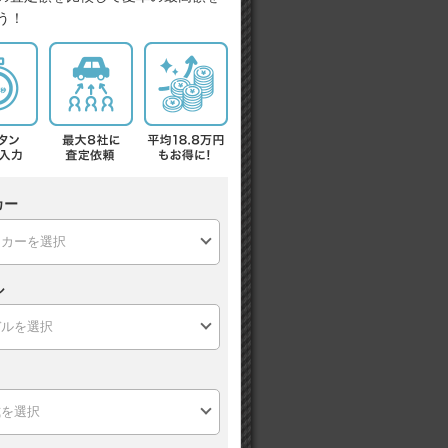
う！
カー
ル