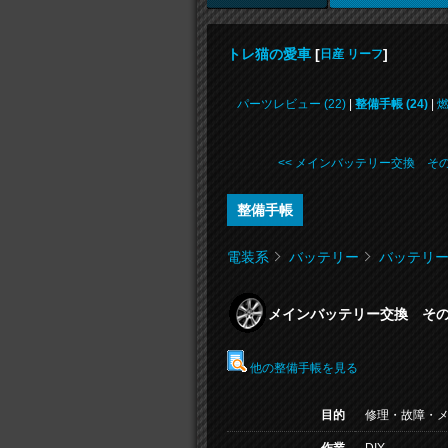
トレ猫の愛車
[
]
日産 リーフ
パーツレビュー (22)
|
整備手帳 (24)
|
<< メインバッテリー交換 そ
整備手帳
電装系
バッテリー
バッテリ
メインバッテリー交換 そ
他の整備手帳を見る
目的
修理・故障・