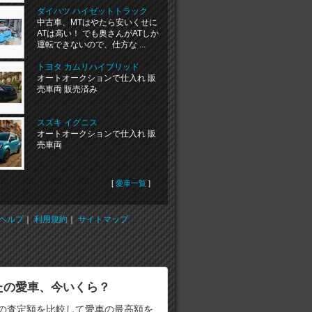
ダイハツ ハイゼットトラック
中古車、MTはやたら安いくせに
ATは高い！ でも奥さんがATしか
運転できないので、仕方な ...
トヨタ カムリハイブリッド
オートオークションで仕入れ 販
売車両 販売済み
スズキ イグニス
オートオークションで仕入れ 販
売車両
[
愛車一覧
]
ヘルプ
｜
利用規約
｜
サイトマップ
たの愛車、今いくら？
の査定額を比較して愛車の最高額を