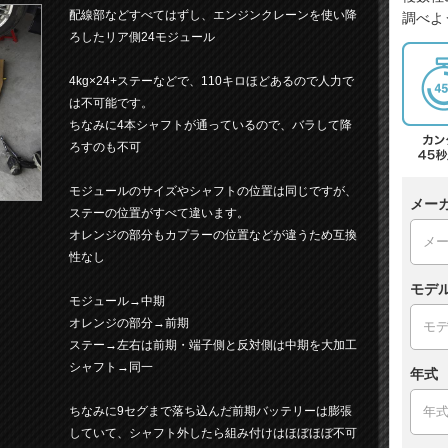
配線部などすべてはずし、エンジンクレーンを使い降
調べよ
ろしたリア側24モジュール
4kg×24+ステーなどで、110キロほどあるので人力で
は不可能です。
ちなみに4本シャフトが通っているので、バラして降
ろすのも不可
モジュールのサイズやシャフトの位置は同じですが、
メー
ステーの位置がすべて違います。
オレンジの部分もカプラーの位置などが違うため互換
性なし
モデ
モジュール→中期
オレンジの部分→前期
ステー→左右は前期・端子側と反対側は中期を大加工
シャフト→同一
年式
ちなみに9セグまで落ち込んだ前期バッテリーは膨張
していて、シャフト外したら組み付けはほぼほぼ不可