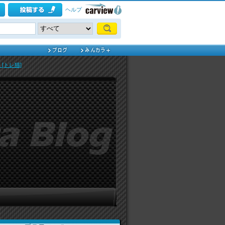
ヘルプ
[トレ猫]