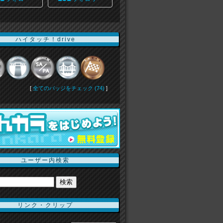
ハイタッチ！drive
[
全てのバッジをチェック (74)
]
ユーザー内検索
リンク・クリップ