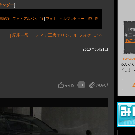
]
ランダー
費記録
|
フォトアルバム (1)
|
フォト
|
クルマレビュー
|
買い物
「[整
| 記事一覧 |
ディア工房オリジナル フォグ ... >>
加工
d/471
2010年3月21日
new-typ
みんから
てしまい
0