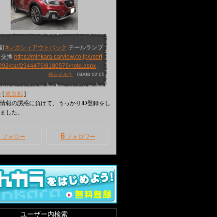
備]
#レガシィアウトバック
テールランプ
＆交換
https://minkara.carview.co.jp/useri
292/car/2944475/8180576/note.aspx
」
何シテル？
04/08 12:05
e
[
東京都
]
情報の誘惑に負けて、うっかりID登録をし
ました。
2
6
フォロー
フォロワー
ユーザー内検索