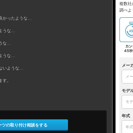
複数社
調べよ
良かったような…
ような…
うな…
ような…
メー
ないような…
ます。
モデ
年式
ーツの取り付け相談をする