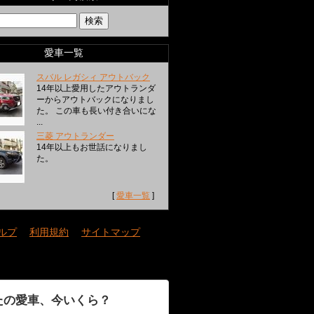
愛車一覧
スバル レガシィ アウトバック
14年以上愛用したアウトランダ
ーからアウトバックになりまし
た。 この車も長い付き合いにな
...
三菱 アウトランダー
14年以上もお世話になりまし
た。
[
愛車一覧
]
ルプ
｜
利用規約
｜
サイトマップ
たの愛車、今いくら？