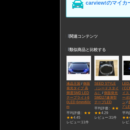
carview!の
関連コンテンツ
類似商品と比較する
液晶王国
/
側面
SEED STYLE
LE
発光タイプ 高
（シードスタイ
/ C
輝度SMD LED
ル）
/
側面発光
イス 
テープライト6
SMD27連薄型
ーポ
0LED 6mm/60c
テープLED
ン
/
m
ﾌﾟL
平均評価 :
★★
平均評価 :
★★
★★
4.29
平均
★★
4.45
レビュー:31件
★★
レビュー:11件
レビ