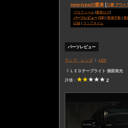
new-typeの愛車
[
三菱 アウト
プロフィール
(
愛車ログ
)
パーツレビュー (16)
|
整備手帳
|
燃
記録
|
ラップタイム
パーツレビュー
ランプ、レンズ
LED
ＬＥＤテープライト 側面発光
評価：
2