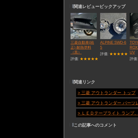
関連レビューピックアップ
三菱自動車(純
ALPINE SWD-6
TOY
正) 耐熱塗料
5
ROX
（黒）
UV
評価:
★★★★★
評価:
★★★★★
評価
関連リンク
> 三菱 アウトランダー トップ
> 三菱 アウトランダー パーツ
> ＬＥＤテープライト ランプ
この記事へのコメント