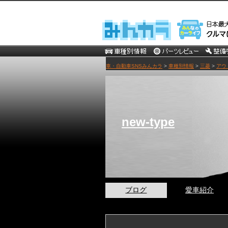
車・自動車SNSみんカラ
>
車種別情報
>
三菱
>
アウ
new-type
ブログ
愛車紹介