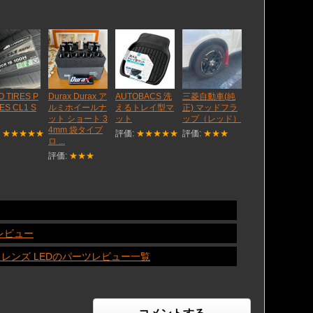
O TIRES P
Durax Durax ア
AUTOBACS 洗
三菱自動車(純
ES CL1 S
ルミホイールナ
えるトレイ型マ
正) マッドフラ
ット ショート 3
ット
ップ（レッド）
4mm 袋タイプ
:
★★★★★
評価:
★★★★★
評価:
★★★
ロ ...
評価:
★★★
レビュー
、レンズ LEDのパーツレビュー一覧