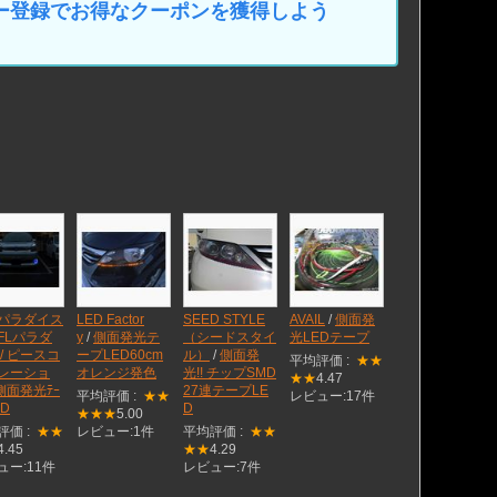
マイカー登録でお得なクーポンを獲得しよう
Dパラダイス
LED Factor
SEED STYLE
AVAIL
/
側面発
CFLパラダ
y
/
側面発光テ
（シードスタイ
光LEDテープ
/ ピースコ
ープLED60cm
ル）
/
側面発
平均評価 :
★★
レーショ
オレンジ発色
光!! チップSMD
★★
4.47
側面発光ﾃｰ
27連テープLE
平均評価 :
★★
レビュー:17件
ED
D
★★★
5.00
評価 :
★★
レビュー:1件
平均評価 :
★★
4.45
★★
4.29
ュー:11件
レビュー:7件