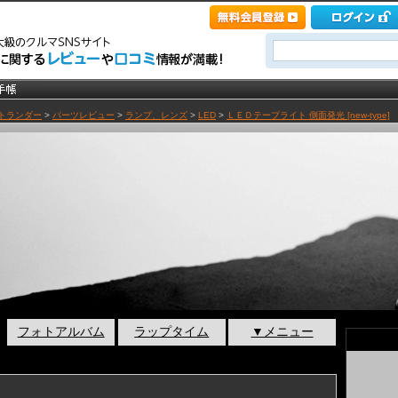
トランダー
>
パーツレビュー
>
ランプ、レンズ
>
LED
>
ＬＥＤテープライト 側面発光 [new-type]
フォトアルバム
ラップタイム
▼メニュー