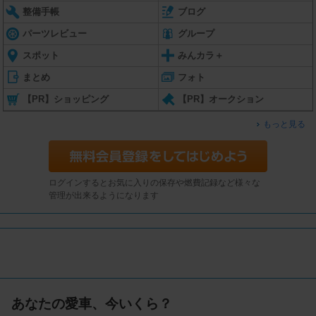
整備手帳
ブログ
パーツレビュー
グループ
スポット
みんカラ＋
まとめ
フォト
【PR】ショッピング
【PR】オークション
もっと見る
ログインするとお気に入りの保存や燃費記録など様々な
管理が出来るようになります
あなたの愛車、今いくら？