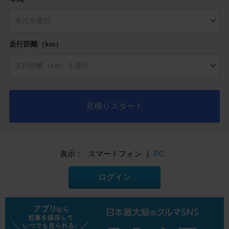
走行距離（km）
見積りスタート
表示：
スマートフォン
|
PC
ログイン