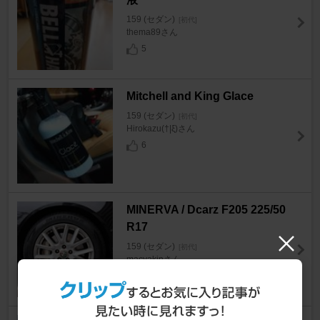
159 (セダン)
[初代]
thema89さん
5
Mitchell and King Glace
159 (セダン)
[初代]
Hirokazu(†|ξ)さん
6
MINERVA / Dcarz F205 225/50
R17
159 (セダン)
[初代]
macyakinさん
18