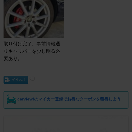
取り付け完了。事前情報通
りキャリパーを少し削る必
要あり。
イイね！
carview!のマイカー登録でお得なクーポンを獲得しよう