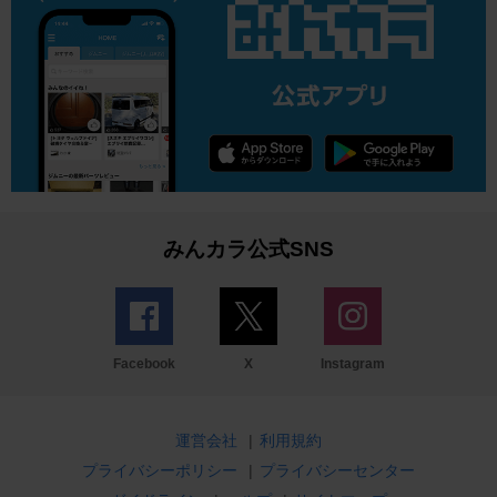
みんカラ公式SNS
Facebook
X
Instagram
運営会社
|
利用規約
プライバシーポリシー
|
プライバシーセンター