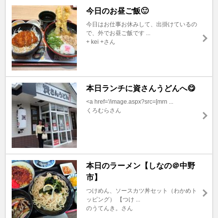
今日のお昼ご飯🙂
今日はお仕事お休みして、出掛けているの
で、外でお昼ご飯です ...
+ kei +さん
本日ランチに資さんうどんへ😋
<a href='/image.aspx?src=[mrn ...
くろむらさん
本日のラーメン【しなの＠中野
市】
つけめん、ソースカツ丼セット（わかめト
ッピング） 【つけ ...
のうてんき。さん