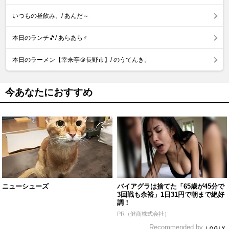
いつもの昼飲み。/ あんだ～
本日のランチ🎵/ あらあら♂
本日のラーメン【幸来亭＠長野市】/ のうてんき。
今あなたにおすすめ
ニューシューズ
バイアグラは捨てた「65歳が45分で
3回戦も余裕」1日31円で朝まで絶好
調！
PR（健商株式会社）
Recommended by