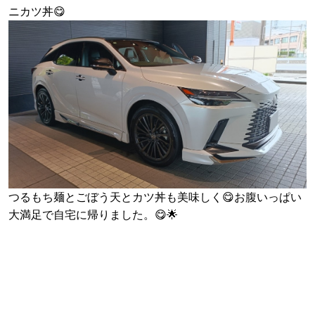
ニカツ丼😋
つるもち麺とごぼう天とカツ丼も美味しく😋お腹いっぱい
大満足で自宅に帰りました。😋🌟