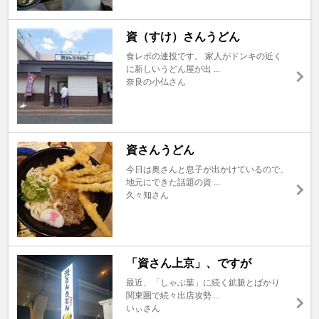
資（すけ）さんうどん
食レポの連投です。 家人がドンキの近く
に新しいうどん屋が出 ...
奈良の小仏さん
資さんうどん
今日は奥さんと息子が出かけているので、
地元にできた話題の資 ...
久々知さん
「資さん上京」、ですが
最近、「しゃぶ葉」に続く鉱脈とばかり
関東圏で続々出店攻勢 ...
いぃさん