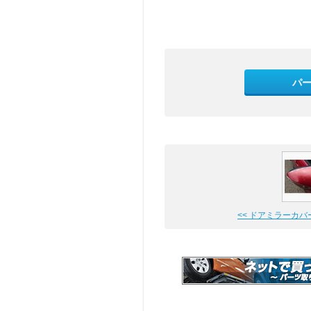
パ
<< ドアミラーカバ