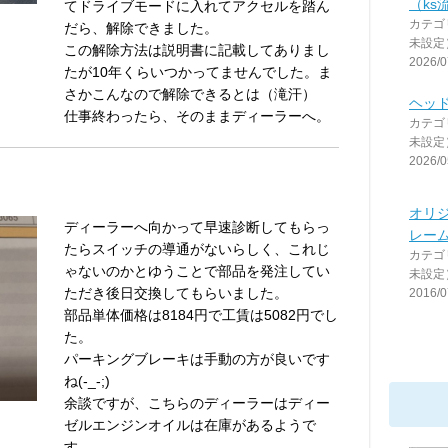
（ks
てドライブモードに入れてアクセルを踏ん
カテゴ
だら、解除できました。
未設定
この解除方法は説明書に記載してありまし
2026/0
たが10年くらいつかってませんでした。ま
さかこんなので解除できるとは（滝汗）
ヘッ
仕事終わったら、そのままディーラーへ。
カテゴ
未設定
2026/0
オリ
ディーラーへ向かって早速診断してもらっ
レー
たらスイッチの導通がないらしく、これじ
カテゴ
ゃないのかとゆうことで部品を発注してい
未設定
ただき後日交換してもらいました。
2016/0
部品単体価格は8184円で工賃は5082円でし
た。
パーキングブレーキは手動の方が良いです
ね(-_-;)
余談ですが、こちらのディーラーはディー
ゼルエンジンオイルは在庫があるようで
す。