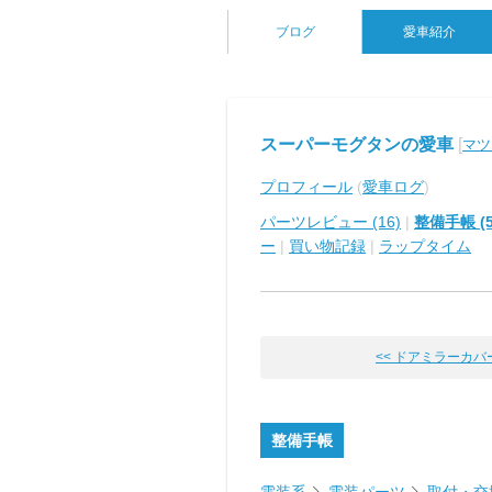
ブログ
愛車紹介
スーパーモグタンの愛車
[
マツダ
プロフィール
(
愛車ログ
)
パーツレビュー (16)
|
整備手帳 (5
ー
|
買い物記録
|
ラップタイム
<< ドアミラーカバ
整備手帳