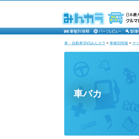
車・自動車SNSみんカラ
>
車種別情報
>
マ
車バカ