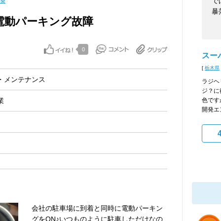
換
で
暴
電動パーキング故障
0
スー
[
栃木県
・メンテナンス
ラジヘ
ジ？に
業
色です
開発エ
会社の駐車場に到着と同時に電動パーキン
グをON♪いつものように駐車しただけなの