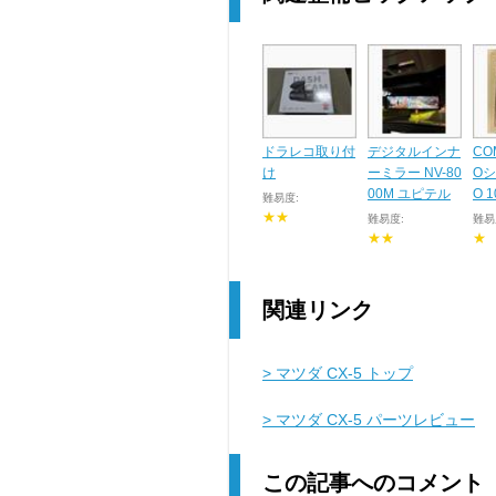
ドラレコ取り付
デジタルインナ
CO
け
ーミラー NV-80
Oシ
00M ユピテル
O 
難易度:
★★
難易度:
難易
★★
★
関連リンク
> マツダ CX-5 トップ
> マツダ CX-5 パーツレビュー
この記事へのコメント