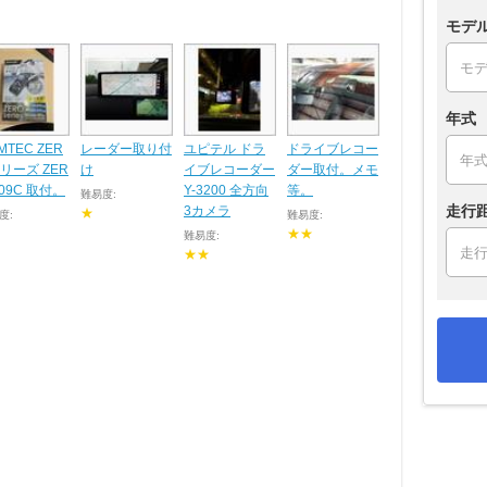
モデ
年式
MTEC ZER
レーダー取り付
ユピテル ドラ
ドライブレコー
リーズ ZER
け
イブレコーダー
ダー取付。メモ
109C 取付。
Y-3200 全方向
等。
難易度:
走行
3カメラ
★
度:
難易度:
★★
難易度:
★★