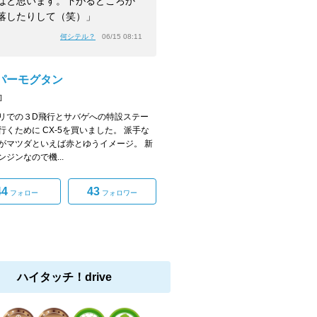
はと思います。下がるどころか
落したりして（笑）」
何シテル？
06/15 08:11
パーモグタン
]
リでの３D飛行とサバゲへの特設ステー
行くために CX-5を買いました。 派手な
がマツダといえば赤とゆうイメージ。 新
ンジンなので機...
44
43
フォロー
フォロワー
ハイタッチ！drive