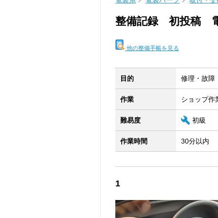
電装系
電装パーツ
取付・交
整備記録 初投稿 
他の整備手帳を見る
目的
修理・故障
作業
ショップ作
難易度
初級
作業時間
30分以内
1