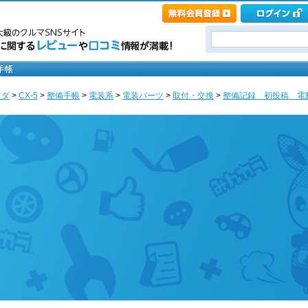
ツダ
>
CX-5
>
整備手帳
>
電装系
>
電装パーツ
>
取付・交換
>
整備記録 初投稿 電動