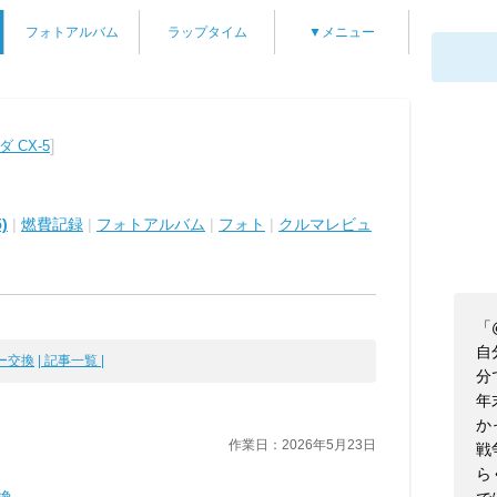
フォトアルバム
ラップタイム
▼メニュー
]
 CX-5
)
|
燃費記録
|
フォトアルバム
|
フォト
|
クルマレビュ
「
自
ー交換
| 記事一覧 |
分
年
か
作業日：2026年5月23日
戦
ら