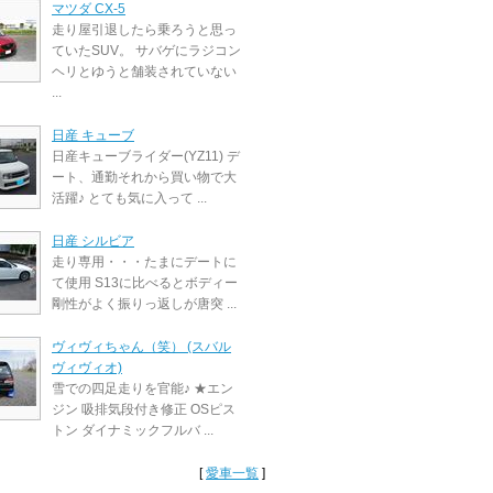
マツダ CX-5
走り屋引退したら乗ろうと思っ
ていたSUV。 サバゲにラジコン
ヘリとゆうと舗装されていない
...
日産 キューブ
日産キューブライダー(YZ11) デ
ート、通勤それから買い物で大
活躍♪ とても気に入って ...
日産 シルビア
走り専用・・・たまにデートに
て使用 S13に比べるとボディー
剛性がよく振りっ返しが唐突 ...
ヴィヴィちゃん（笑） (スバル
ヴィヴィオ)
雪での四足走りを官能♪ ★エン
ジン 吸排気段付き修正 OSピス
トン ダイナミックフルバ ...
[
愛車一覧
]