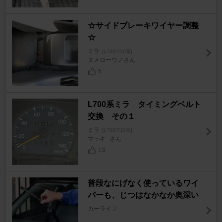
☆サイドブレーキワイヤー調整
☆
ミラ
[L700/710系]
ヌメローウノさん
5
L700系ミラ タイミングベルト
交換 その１
ミラ
[L700/710系]
マッキ--さん
13
普段なにげなく使っているワイ
パーも、じつはなかなか奥深い
カーライフ