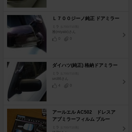
Ｌ７００ジーノ純正 ドアミラー
ミラ
[L700/710系]
雅(miyabi)さん
0
0
ダイハツ(純正) 格納ドアミラー
ミラ
[L700/710系]
urc86さん
4
0
アールエル AC502 ドレスア
アプミラーフィルム ブルー
ミラ
[L700/710系]