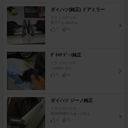
ダイハツ(純正) ドアミラー
ミラ
[L700/710系]
黒マジェ.shoさん
7
0
ﾀﾞｲﾊﾂ ｼﾞｰﾉ純正
ミラ
[L700/710系]
☆yukio☆さん
0
0
ダイハツ ジーノ純正
ミラ
[L700/710系]
KENSEI@からぁ～げさん
1
0