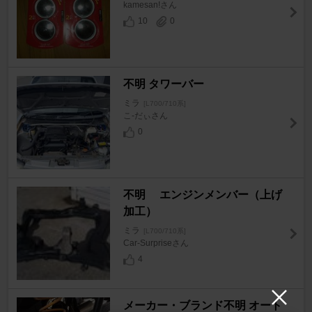
kamesan!さん
10
0
不明 タワーバー
ミラ
[L700/710系]
こ-だぃさん
0
不明 エンジンメンバー（上げ
加工）
ミラ
[L700/710系]
Car-Surpriseさん
4
メーカー・ブランド不明 オート