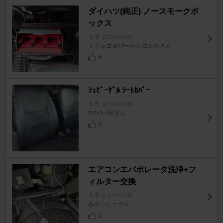
ダイハツ(純正) ノースモークボ
ックス
ミラ
[L700/710系]
ミラルゴ＠ぴーかんコルサさん
6
ｼｭﾋﾟｰｹﾞﾙ ｼｰﾄｶﾊﾞｰ
ミラ
[L700/710系]
ﾜﾝｴｲﾁｰSXさん
0
エアコンエバポレータ洗浄+フ
ィルター交換
ミラ
[L700/710系]
みやっしーさん
0