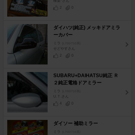
棟梁*さん
2
0
ダイハツ(純正) メッキドアミラ
ーカバー
ミラ
[L700/710系]
せどやすさん
2
0
SUBARU+DAIHATSU純正 Ｒ
２純正電格ドアミラー
ミラ
[L700/710系]
U.Ｔ.さん
4
0
ダイソー 補助ミラー
ミラ
[L700/710系]