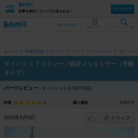
ダウンロード
記事を保存していつでも見られる！
みんカラとは？
ログイン
メニュー
みんカラ
車種別情報
ダイハツ
ミラ
パーツレビュー
ボディパー
ダイハツ Ｌ７００ジーノ純正メッキミラー（手動
タイプ）
パーツレビュー
ダイハツ ミラ [L700/710系]
5
評価
購入価格
6,400 円
2010年4月9日
クリップ