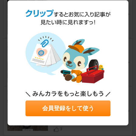
バックス 5mmスペーサー
ミラ
[L700/710系]
豆腐メンタル中島さん
1
AutoWear エコノミー
ミラ
[L700/710系]
Seigo.Hさん
5
ダイハツ(純正) L700S ミラジー
ノ ウィンカー・ワイパーコン
会員登録をして使う
ビネーションスイッチ
ミラ
[L700/710系]
ヌメローウノさん
3