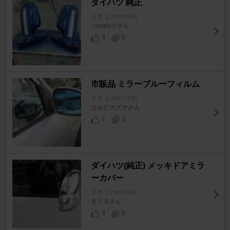
ダイハツ 純正
ミラ
[L700/710系]
☆yukio☆さん
3
0
市販品 ミラーブルーフィルム
ミラ
[L700/710系]
カルビカズヤさん
2
0
ダイハツ(純正) メッキドアミラ
ーカバー
ミラ
[L700/710系]
まうるさん
9
0