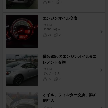
107
0
エンジンオイル交換
86
[ZN6]
Donna86さん
55
0
備忘録86のエンジンオイル&エ
レメント交換
86
[ZN6]
ぱんじーさん
90
0
オイル、フィルター交換、添加
剤注入
86
[ZN6]