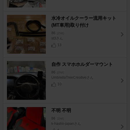
水冷オイルクーラー流用キット
(MT車用)取り付け
86
[ZN6]
st3さん
13
自作 スマホホルダーマウント
86
[ZN6]
UmbrellaTreeCreativeさん
10
不明 不明
86
[ZN6]
k-hashii-japanさん