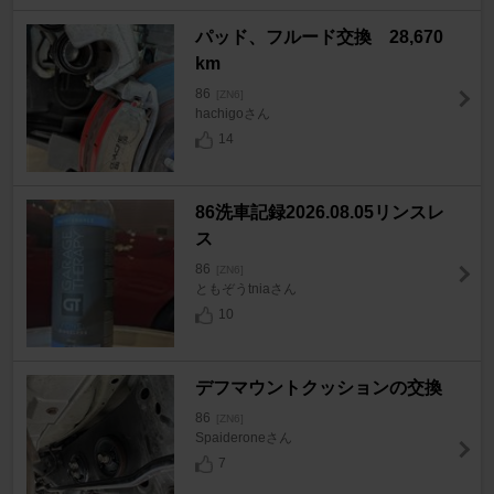
パッド、フルード交換 28,670
km
86
[ZN6]
hachigoさん
14
86洗車記録2026.08.05リンスレ
ス
86
[ZN6]
ともぞうtniaさん
10
デフマウントクッションの交換
86
[ZN6]
Spaideroneさん
7