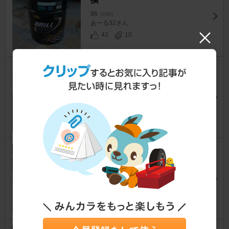
86
[ZN6]
あーる32さん
42
10
エンジンオイル&エレメント交
換
86
[ZN6]
zn6@0326さん
18
2
【記録】オイル交換
86
[ZN6]
ふっつんさん
2
0