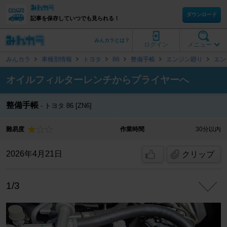
ダウンロード
記事を保存していつでも見られる！
みんカラとは？
ログイン
メニュー
みんカラ
車種別情報
トヨタ
86
整備手帳
エンジン廻り
エン
オイルフィルターレンチからプライヤーへ
整備手帳
トヨタ 86 [ZN6]
難易度
作業時間
30分以内
2026年4月21日
クリップ
1/3