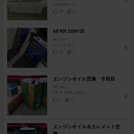
myharperさん
60
0
elf RR 10W-55
86
[ZN6]
にいけんさん
13
1
エンジンオイル交換 ６回目
86
[ZN6]
CR-X_CIVIC_86さん
7
2
エンジンオイル＆エレメント交
換