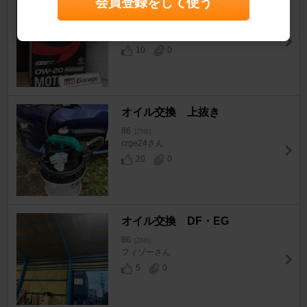
会員登録をして使う
エンジンオイル交換
86
[ZN6]
hana86さん
10
0
オイル交換 上抜き
86
[ZN6]
crge24さん
20
0
オイル交換 DF・EG
86
[ZN6]
フィゾーさん
5
0