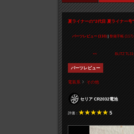
夏ライナーの"2代目 夏ライナー号
パーツレビュー (110)
|
整備手帳 (117)
<< BLITZ TL31
パーツレビュー
電装系
その他
セリア CR2032電池
5
評価：