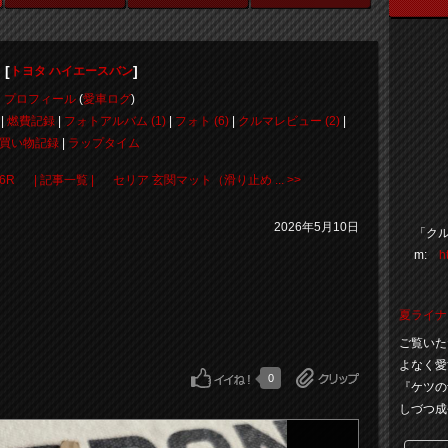
"
[
]
トヨタ ハイエースバン
プロフィール
(
愛車ログ
)
|
燃費記録
|
フォトアルバム (1)
|
フォト (6)
|
クルマレビュー (2)
|
買い物記録
|
ラップタイム
6R
| 記事一覧 |
セリア 玄関マット（滑り止め ... >>
2026年5月10日
「クル
m:
h
夏ライナ
ご覧いた
よなく愛
0
『ケツの
しづつ成長