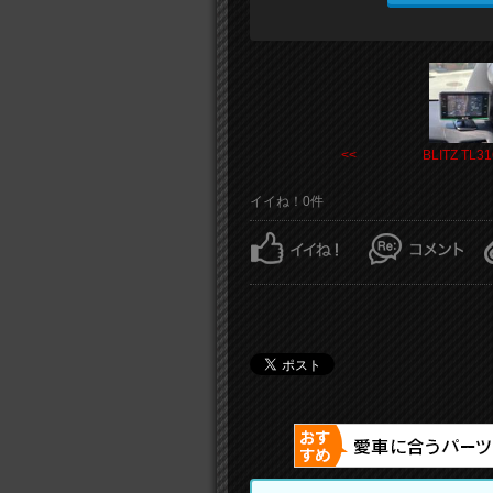
<< BLITZ TL31
イイね！0件