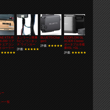
INE KTX-R
エンラージ商事
BLUETTI Char
ECOFLOW GL
HI-200 リア
5ピン ワンタッ
ger1
ACIER Classic
トエアコン
チ ウインカー
ポータブル冷蔵
評価:
★★★★★
トローラー
庫45L +GL ...
評価:
★★★★★
:
★★★★★
評価:
★★★★★
ュー
ビュー一覧