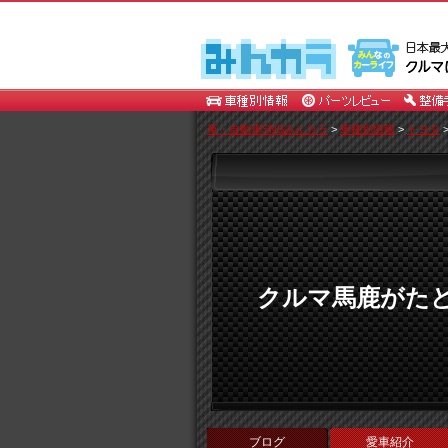
車・自動車SNSみんカラ
>
車種別情報
>
トヨタ
クルマ馬鹿がた
ブログ
愛車紹介