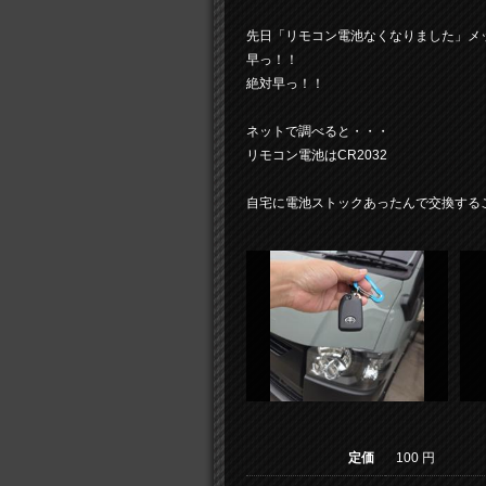
先日「リモコン電池なくなりました」メ
早っ！！
絶対早っ！！
ネットで調べると・・・
リモコン電池はCR2032
自宅に電池ストックあったんで交換する
定価
100 円