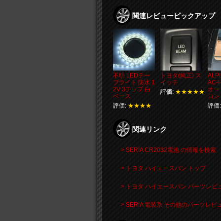
関連レビューピックアップ
不明 LEDテー
トヨタ(純正) ス
ALP
プライト 防水 1
イッチ
AC-
2V 3チップ 白
オー
評価:
★★★★★
ベース
コン
評価:
★★★★
評価
関連リンク
> SERIA CR2032電池 の情報を検索
> トヨタ ハイエースバン トップ
> トヨタ ハイエースバン パーツレビ
> SERIA 電装系 その他のパーツレ