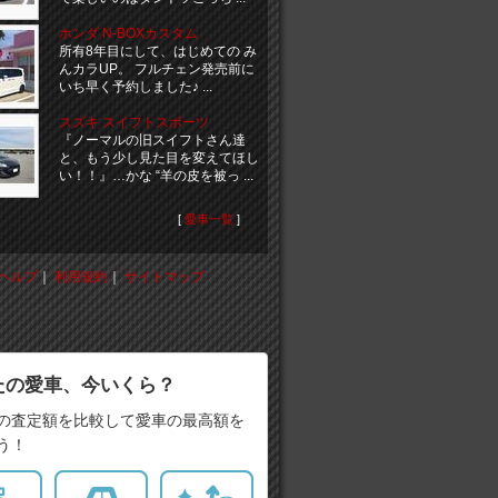
ホンダ N-BOXカスタム
所有8年目にして、はじめての み
んカラUP。 フルチェン発売前に
いち早く予約しました♪ ...
スズキ スイフトスポーツ
『ノーマルの旧スイフトさん達
と、もう少し見た目を変えてほし
い！！』…かな “羊の皮を被っ ...
[
愛車一覧
]
ヘルプ
｜
利用規約
｜
サイトマップ
たの愛車、今いくら？
の査定額を比較して愛車の最高額を
う！