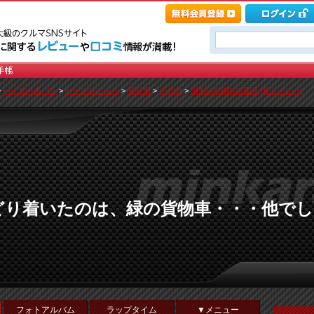
>
ハイエースバン
>
パーツレビュー
>
電装系
>
その他
>
SERIA CR2032電池 [夏ライナー]
どり着いたのは、緑の貨物車・・・他でし
フォトアルバム
ラップタイム
▼メニュー