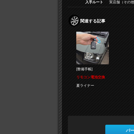
入手ルート
実店舗（その他
関連する記事
[整備手帳]
リモコン電池交換
夏ライナー
パ