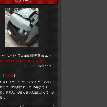
プロフィール
マがらみネタ等☆ほぼ毎週更新Instagra
ttps://www.instagram.com/72liner/
」
何シテル？
05/16 12:05
ー
[
京都府
]
だきありがとうございます！ 平日休みをこ
するクルマ馬鹿です。 2015年までは、
青いド素人』がみん友さん達によって、少
...