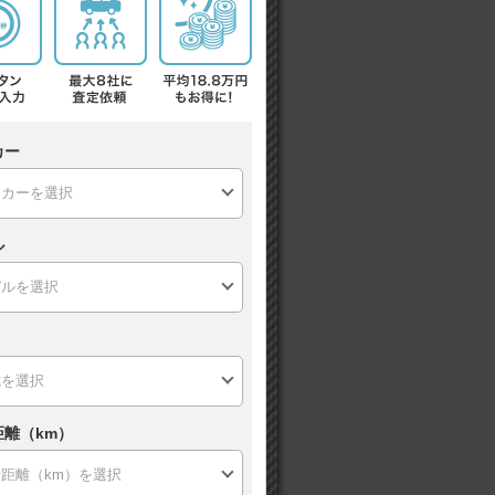
カー
ル
距離（km）