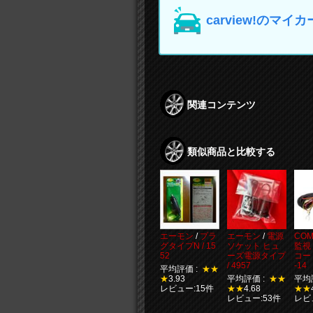
carview!の
関連コンテンツ
類似商品と比較する
エーモン
/
プラ
エーモン
/
電源
COM
グタイプN / 15
ソケット ヒュ
監視
52
ーズ電源タイプ
コー
/ 4957
-14
平均評価 :
★★
★
3.93
平均評価 :
★★
平均
レビュー:15件
★★
4.68
★★
レビュー:53件
レビ