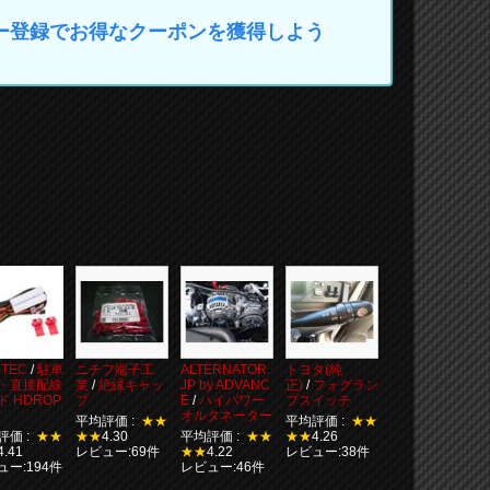
マイカー登録でお得なクーポンを獲得しよう
TEC
/
駐車
ニチフ端子工
ALTERNATOR.
トヨタ(純
・直接配線
業
/
絶縁キャッ
JP by ADVANC
正)
/
フォグラン
ド HDROP
プ
E
/
ハイパワー
プスイッチ
オルタネーター
平均評価 :
★★
平均評価 :
★★
評価 :
★★
★★
4.30
平均評価 :
★★
★★
4.26
4.41
レビュー:69件
★★
4.22
レビュー:38件
ュー:194件
レビュー:46件