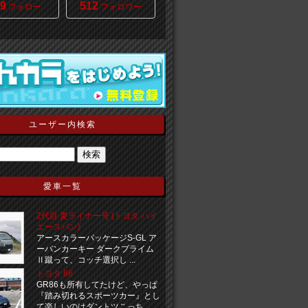
9
512
フォロー
フォロワー
ユーザー内検索
愛車一覧
2代目 夏ライナー号 (トヨタ ハイ
エースバン)
アースカラーパッケージS-GL ア
ーバンカーキー ダークプライム
Ⅱ蹴って、コッチ選択し ...
トヨタ 86
GR86も所有してたけど、やっぱ
『踏み切れるスポーツカー』とし
て楽しいのはダントツこっち ...