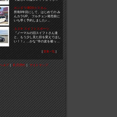
ホンダ N-BOXカスタム
所有8年目にして、はじめての み
んカラUP。 フルチェン発売前に
いち早く予約しました♪ ...
スズキ スイフトスポーツ
『ノーマルの旧スイフトさん達
と、もう少し見た目を変えてほし
い！！』…かな “羊の皮を被っ ...
[
愛車一覧
]
ヘルプ
｜
利用規約
｜
サイトマップ