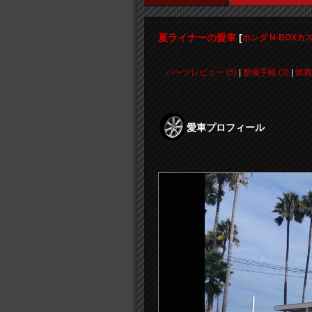
夏ライナーの愛車
[
ホンダ N-BOXカ
パーツレビュー (5)
|
整備手帳 (3)
|
燃費
愛車プロフィール