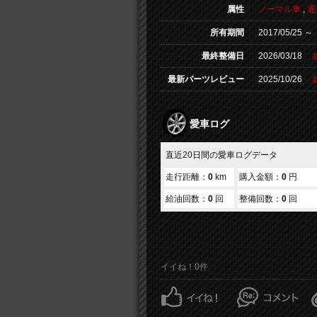
属性
ノーマル車
,
通
所有期間
2017/05/25 ～
最終整備日
2026/03/18
最新パーツレビュー
2025/10/26
愛車ログ
直近20日間の愛車ログデータ
走行距離：
0
km
購入金額：
0
円
給油回数：
0
回
整備回数：
0
回
イイね！0件