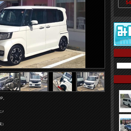
54
P。
た♪
笑）