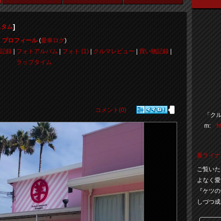
]
スタム
プロフィール
(
愛車ログ
)
記録
|
フォトアルバム
|
フォト (1)
|
クルマレビュー
|
買い物記録
|
ラップタイム
コメント(0)
「クル
m:
h
夏ライナ
ご覧いた
よなく愛
『ケツの
しづつ成長