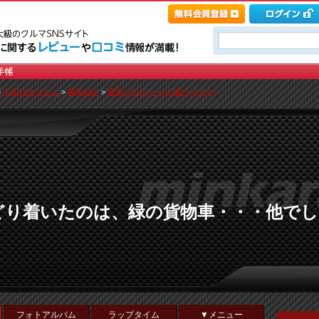
>
N-BOXカスタム
>
愛車紹介
>
愛車プロフィール [夏ライナー]
どり着いたのは、緑の貨物車・・・他でし
フォトアルバム
ラップタイム
▼メニュー