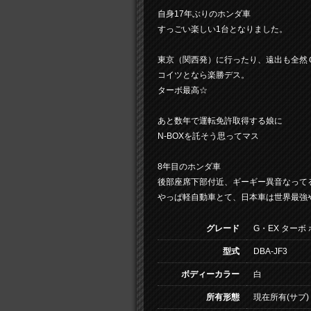
自身17年ぶりのホンダ車
すっごい楽しい1台となりました。
東京（関西発）に行ったり、遠出も全然
コイツとなら楽勝デス。
ターボ最高☆
あと数年で運転免許取得する娘に
N-BOXを託そう思ってマス
8年目のホンダ車
後部座席下部付近、ギーギー異音なって
やっぱ軽自動車とて、日本車は世界最強
グレード
G・EX ターボ 
型式
DBA-JF3
ボディーカラー
白
所有形態
現在所有(サブ)