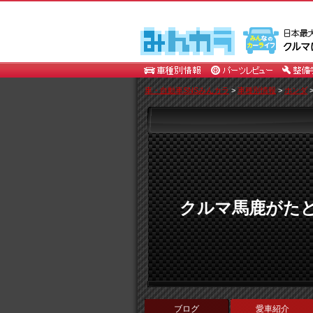
車・自動車SNSみんカラ
>
車種別情報
>
ホンダ
クルマ馬鹿がた
ブログ
愛車紹介