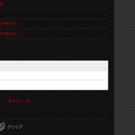
勤
総件数(3件)
総件数(5件)
愛車ログ一覧