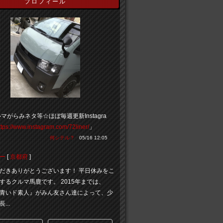
プロフィール
マがらみネタ等☆ほぼ毎週更新Instagra
ttps://www.instagram.com/72liner/
」
何シテル？
05/16 12:05
ー
[
京都府
]
だきありがとうございます！ 平日休みをこ
するクルマ馬鹿です。 2015年までは、
青いド素人』がみん友さん達によって、少
...