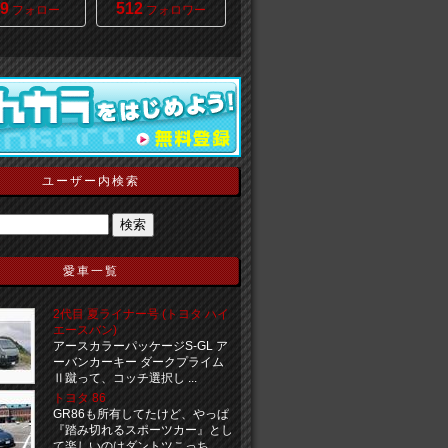
9
512
フォロー
フォロワー
ユーザー内検索
愛車一覧
2代目 夏ライナー号 (トヨタ ハイ
エースバン)
アースカラーパッケージS-GL ア
ーバンカーキー ダークプライム
Ⅱ蹴って、コッチ選択し ...
トヨタ 86
GR86も所有してたけど、やっぱ
『踏み切れるスポーツカー』とし
て楽しいのはダントツこっち ...