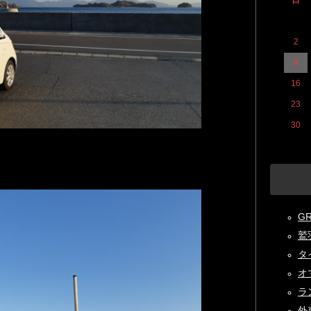
日
2
9
16
23
30
GR
鷲
タイ
オマ
ラン
外車