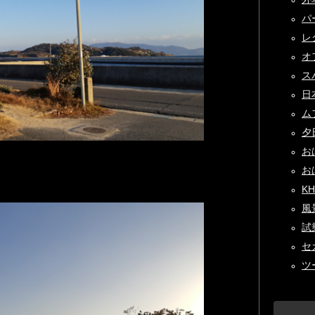
パ
レク
オフ
スバ
日本
ムフ
夕
おは
おは
K
風景
試
セカ
ツー