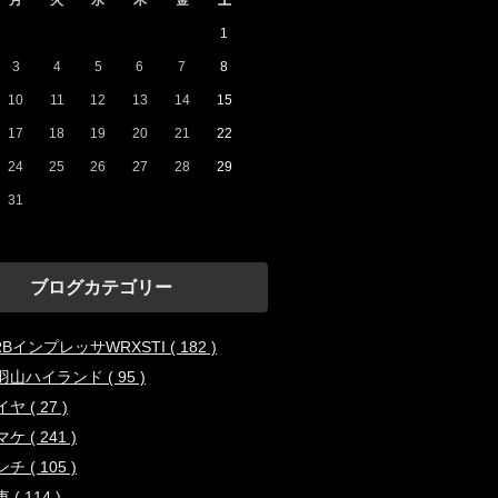
月
火
水
木
金
土
1
3
4
5
6
7
8
10
11
12
13
14
15
17
18
19
20
21
22
24
25
26
27
28
29
31
ブログカテゴリー
BインプレッサWRXSTI ( 182 )
羽山ハイランド ( 95 )
ヤ ( 27 )
ケ ( 241 )
チ ( 105 )
 ( 114 )