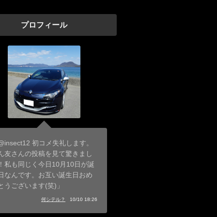
プロフィール
@insect12 初コメ失礼します。
ん友さんの投稿を見て驚きまし
！私も同じく今日10月10日が誕
日なんです。お互い誕生日おめ
とうございます(笑)」
何シテル？
10/10 18:26