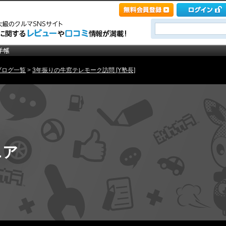
ブログ一覧
>
3年振りの牛窓テレモーク訪問 [Y塾長]
ニア