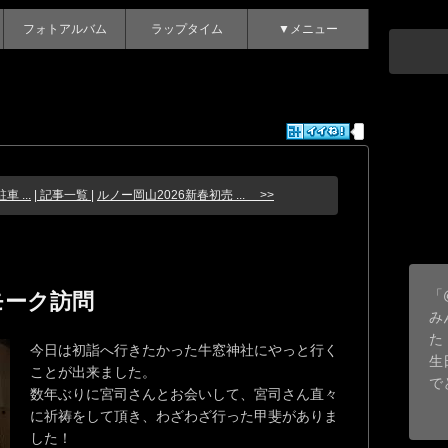
フォトアルバム
ラップタイム
▼メニュー
 ...
| 記事一覧 |
ルノー岡山2026新春初売 ... >>
「
モーク訪問
み
た
今日は初詣へ行きたかった牛窓神社にやっと行く
生
ことが出来ました。
で
数年ぶりに宮司さんとお会いして、宮司さん直々
に祈祷をして頂き、わざわざ行った甲斐がありま
した！