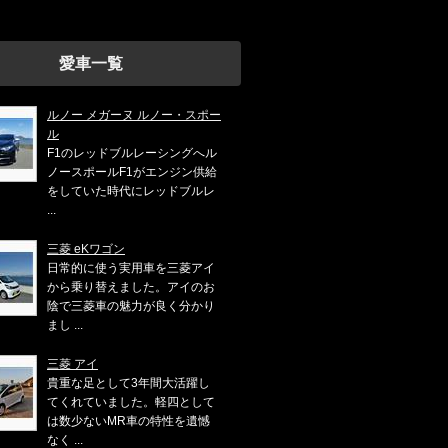
愛車一覧
ルノー メガーヌ ルノー・スポー
ル
F1のレッドブルレーシングへル
ノースポールF1がエンジン供給
をしていた時代にレッドブルレ
...
三菱 eKワゴン
日常的に使う実用車を三菱アイ
から乗り替えました。アイのお
陰で三菱車の魅力が良く分かり
まし ...
三菱 アイ
貴重な足として3年間大活躍し
てくれていました。軽四として
は数少ないMR車の特性を遺憾
なく ...