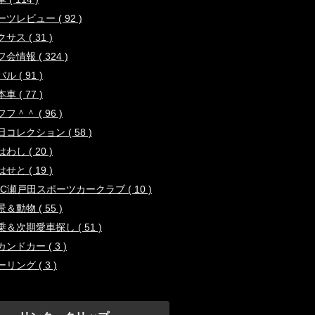
ーツレビュー ( 92 )
サス ( 31 )
会情報 ( 324 )
ル ( 91 )
車 ( 77 )
フ＾＾ ( 96 )
日コレクション ( 58 )
わし ( 20 )
せと ( 19 )
HC瀬戸田スポーツカークラブ ( 10 )
＆動物 ( 55 )
乗＆次期愛車探し ( 51 )
ンドカー ( 3 )
リング ( 3 )