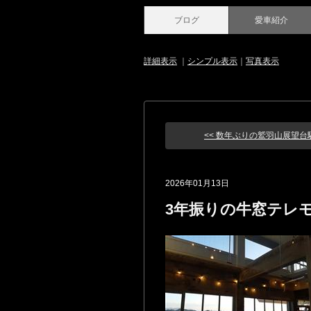
ブログ
愛車紹介
詳細表示
｜
シンプル表示
｜
写真表示
<< 数年ぶりの鷲羽山展望台駐車
2026年01月13日
3年振りの牛窓テレ