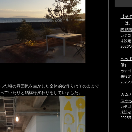
【そ
ーは
験結
カテゴ
未設定
2026/0
ヘッ
備)
カテゴ
未設定
2026/0
った頃の雰囲気を生かした全体的な作りはそのままで
っていたりと結構様変わりをしていました。
カム
スケ
カテゴ
未設定
2025/1