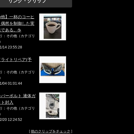
リンク・クリップ
の他】一杯のコーヒ
、偶然を制御した実
果である。☕
リ：その他（カテゴリ
）
1/14 23:55:28
ドライトリペア(予
リ：その他（カテゴリ
）
1/04 01:01:44
カバーボルト 液体ガ
ット封入
リ：その他（カテゴリ
）
2/20 12:24:52
[
他のクリップをチェック
]