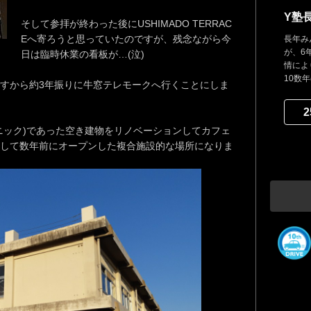
Y塾
そして参拝が終わった後にUSHIMADO TERRAC
Eへ寄ろうと思っていたのですが、残念ながら今
長年み
が、6
日は臨時休業の看板が…(泣)
情によ
10数
すから約3年振りに牛窓テレモークへ行くことにしま
2
ニック)であった空き建物をリノベーションしてカフェ
して数年前にオープンした複合施設的な場所になりま