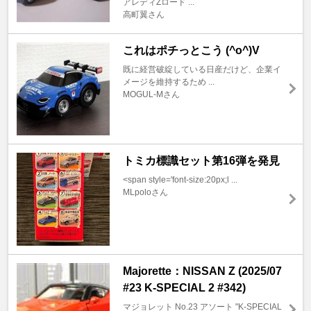
アレディZロード ...
高町翼さん
これはポチっとこう (^o^)V
既に経営破綻している日産だけど、企業イ
メージを維持するため ...
MOGUL-Mさん
トミカ標識セット第16弾を発見
<span style='font-size:20px;l ...
MLpoloさん
Majorette：NISSAN Z (2025/07
#23 K-SPECIAL 2 #342)
マジョレット No.23 アソート "K-SPECIAL