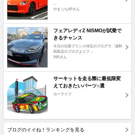
...
やまっちAPさん
フェアレディZ NISMOが試乗で
きるチャンス
今日の日産プリンス埼玉のブログで、浦和
田島店のブログよりフ ...
395さん
サーキットを走る際に最低限変
えておきたいパーツ○選
カーライフ
ブログのイイね！ランキングを見る