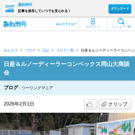
ダウンロード
記事を保存していつでも見られる！
みんカラとは？
ログイン
メニュー
みんカラ
ブログ
日記
ブログ一覧
日産＆ルノーディーラーコンベック
日産＆ルノーディーラーコンベックス岡山大商談
会
ブログ
ツーリングマニア
2026年2月1日
クリップ