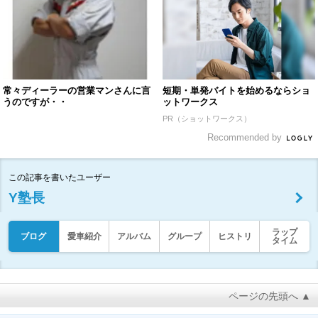
常々ディーラーの営業マンさんに言
短期・単発バイトを始めるならショ
うのですが・・
ットワークス
PR（ショットワークス）
Recommended by
この記事を書いたユーザー
Y塾長
ラップ
ブログ
愛車紹介
アルバム
グループ
ヒストリ
タイム
ページの先頭へ ▲