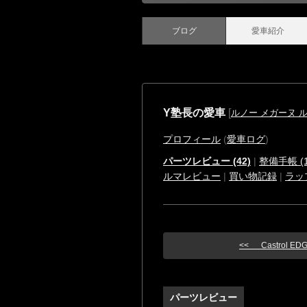
ブログ
愛車紹介
Y塾長の愛車
[
ルノー メガーヌ 
プロフィール
(
愛車ログ
)
パーツレビュー (42)
|
整備手帳 (1
ルマレビュー
|
買い物記録
|
ラッ
<< Castrol EDGE
パーツレビュー