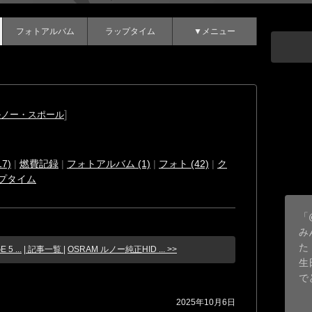
フォトアルバム
ラップタイム
▼メニュー
]
ルノー・スポール
7)
|
燃費記録
|
フォトアルバム (1)
|
フォト (42)
|
ク
プタイム
「
み
た
 5 ...
| 記事一覧 |
OSRAM ルノー純正HID ... >>
生
で
2025年10月6日