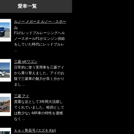
愛車一覧
ルノー メガーヌ ルノー・スポー
ル
F1のレッドブルレーシングへル
ノースポールF1がエンジン供給
をしていた時代にレッドブルレ
...
三菱 eKワゴン
日常的に使う実用車を三菱アイ
から乗り替えました。アイのお
陰で三菱車の魅力が良く分かり
まし ...
三菱 アイ
貴重な足として3年間大活躍し
てくれていました。軽四として
は数少ないMR車の特性を遺憾
なく ...
ｋｅｉ塾長号 (スズキ Kei)