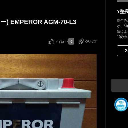
Y塾
) EMPEROR AGM-70-L3
長年み
が、6
情によ
10数
0
2