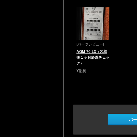
[パーツレビュー]
AGM-70-L3（装着
後１ヶ月経過チェッ
ク）
Y塾長
パ