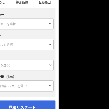
カー
ル
距離（km）
見積りスタート