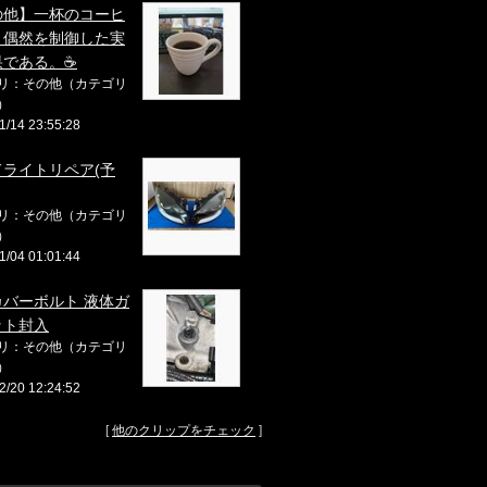
の他】一杯のコーヒ
、偶然を制御した実
果である。☕
リ：その他（カテゴリ
）
1/14 23:55:28
ドライトリペア(予
リ：その他（カテゴリ
）
1/04 01:01:44
カバーボルト 液体ガ
ット封入
リ：その他（カテゴリ
）
2/20 12:24:52
[
他のクリップをチェック
]