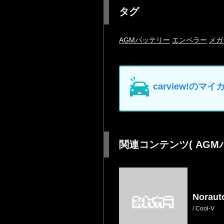
タグ
AGMバッテリー
エンペラー
メガ
carview!の
関連コンテンツ
( AG
Norau
/
Cool-V