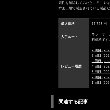
素性を確認してみたところ、やは
韓国工場で製造されている製品だ
購入価格
17,793 円
ネットオーク
入手ルート
料価格です
7 回目 (2
6 回目 (2
5 回目 (2
レビュー履歴
4 回目 (2
3 回目 (2
2 回目 (2
1 回目 (2
関連する記事