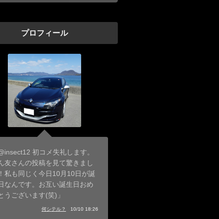
プロフィール
@insect12 初コメ失礼します。
ん友さんの投稿を見て驚きまし
！私も同じく今日10月10日が誕
日なんです。お互い誕生日おめ
とうございます(笑)」
何シテル？
10/10 18:26