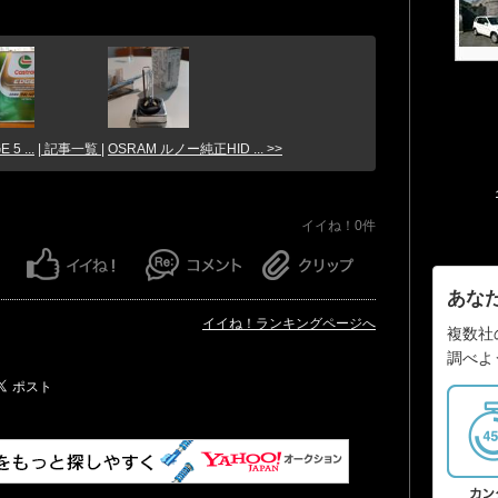
 5 ...
| 記事一覧 |
OSRAM ルノー純正HID ... >>
イイね！0件
あな
イイね！ランキングページへ
複数社
調べよ