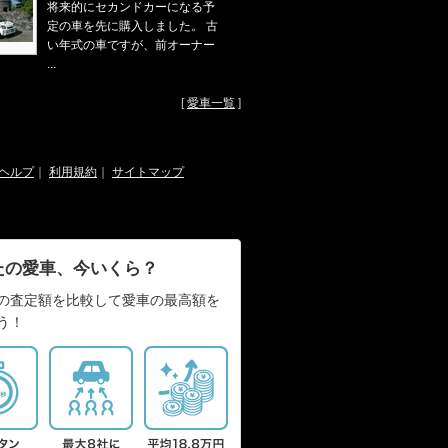
将来的にセカンドカーになる予
定の車を先に購入しました。 古
い年式の車ですが、前オーナー
...
[
愛車一覧
]
ヘルプ
｜
利用規約
｜
サイトマップ
たの愛車、今いくら？
の査定額を比較して愛車の最高額を
う！