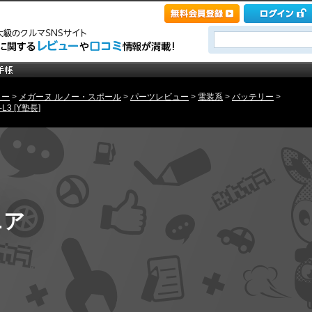
ノー
>
メガーヌ ルノー・スポール
>
パーツレビュー
>
電装系
>
バッテリー
>
L3 [Y塾長]
ニア