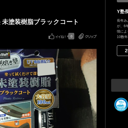
Y塾
磨き塾 未塗装樹脂ブラックコート
長年み
が、6
情によ
0
10数
2