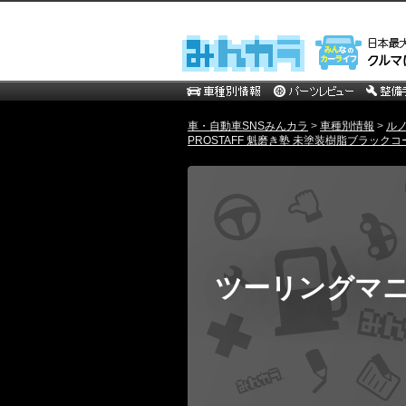
車・自動車SNSみんカラ
>
車種別情報
>
ル
PROSTAFF 魁磨き塾 未塗装樹脂ブラックコー
ツーリングマ