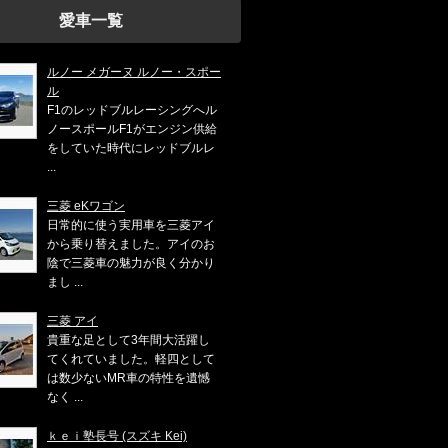
愛車一覧
ルノー メガーヌ ルノー・スポー
ル
F1のレッドブルレーシングへル
ノースポールF1がエンジン供給
をしていた時代にレッドブルレ
...
三菱 eKワゴン
日常的に使う実用車を三菱アイ
から乗り替えました。アイのお
陰で三菱車の魅力が良く分かり
まし ...
三菱 アイ
貴重な足として3年間大活躍し
てくれていました。軽四として
は数少ないMR車の特性を遺憾
なく ...
ｋｅｉ塾長号 (スズキ Kei)