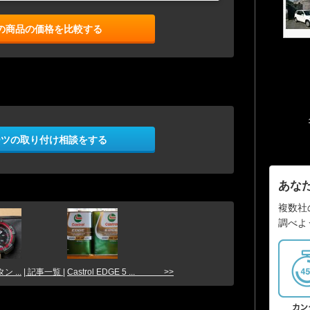
の商品の価格を比較する
ーツの取り付け相談をする
あな
複数社
調べよ
 ...
| 記事一覧 |
Castrol EDGE 5 ... >>