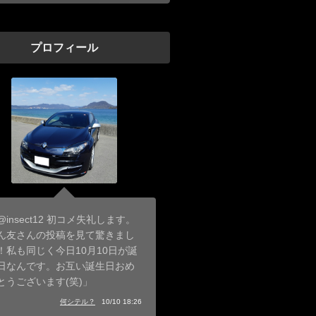
プロフィール
@insect12 初コメ失礼します。
ん友さんの投稿を見て驚きまし
！私も同じく今日10月10日が誕
日なんです。お互い誕生日おめ
とうございます(笑)」
何シテル？
10/10 18:26