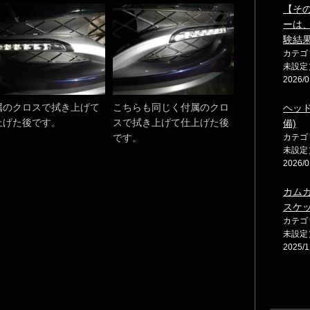
【そ
ーは
験結
カテゴ
未設定
2026/0
属のクロスで拭き上げて
こちらも同じく付属のクロ
ヘッ
上げた後です。
スで拭き上げて仕上げた後
備)
です。
カテゴ
未設定
2026/0
カム
スケ
カテゴ
未設定
2025/1