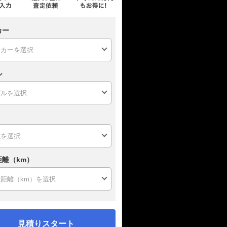
カー
ル
距離（km）
見積りスタート