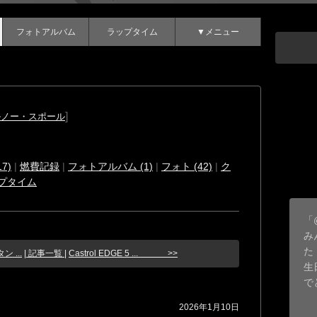
フォトアルバム
ラップタイム
▼メニュー
]
ルノー・スポール
7)
|
燃費記録
|
フォトアルバム (1)
|
フォト (42)
|
ク
プタイム
「
み
た
 ...
| 記事一覧 |
Castrol EDGE 5 ... >>
生
で
2026年1月10日