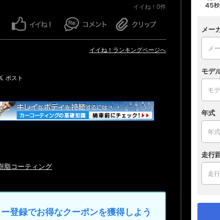
イイね！0件
メー
イイね！ランキングページへ
モデ
年式
走行
樹脂コーティング
マイカー登録でお得なクーポンを獲得しよう