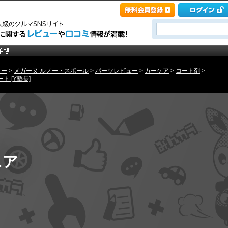
ノー
>
メガーヌ ルノー・スポール
>
パーツレビュー
>
カーケア
>
コート剤
>
ト [Y塾長]
ニア