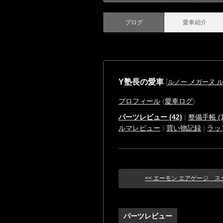
ブログ
愛車紹介
Y塾長の愛車
[
ルノー メガーヌ 
プロフィール
(
愛車ログ
)
パーツレビュー (42)
|
整備手帳 (1
ルマレビュー
|
買い物記録
|
ラッ
<< エーモン エアゲージ スタン
パーツレビュー