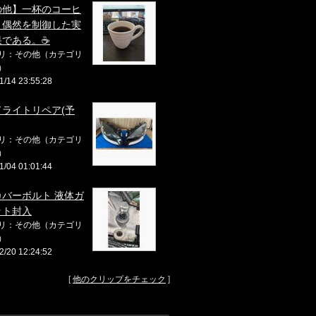
の他】一杯のコーヒ
、偶然を制御した実
果である。☕
リ：その他（カテゴリ
）
1/14 23:55:28
ドライトリペア(予
リ：その他（カテゴリ
）
1/04 01:01:44
カバーボルト 液体ガ
ット封入
リ：その他（カテゴリ
）
2/20 12:24:52
[
他のクリップをチェック
]