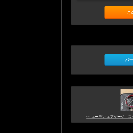
こ
パ
<< エーモン エアゲージ スタン