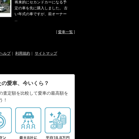
将来的にセカンドカーになる予
定の車を先に購入しました。 古
い年式の車ですが、前オーナー
...
[
愛車一覧
]
ヘルプ
｜
利用規約
｜
サイトマップ
たの愛車、今いくら？
の査定額を比較して愛車の最高額を
う！