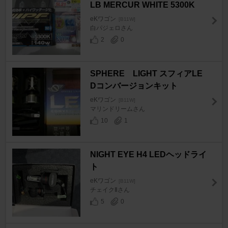
LB MERCUR WHITE 5300K
eKワゴン
[B11W]
白パジェロさん
2
0
SPHERE LIGHT スフィアLE
Dコンバージョンキット
eKワゴン
[B11W]
マリンドリームさん
10
1
NIGHT EYE H4 LEDヘッドライ
ト
eKワゴン
[B11W]
チェイクⅡさん
5
0