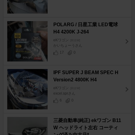
POLARG / 日星工業 LED電球
H4 4200K J-264
eKワゴン
[B11W]
かいちょーうさん
17
0
IPF SUPER J BEAM SPEC H
Version2 4800K H4
eKワゴン
[B11W]
excel.sprさん
6
0
三菱自動車(純正) ekワゴン B11
W ヘッドライト左右 コーティ
ング済み中古品❗