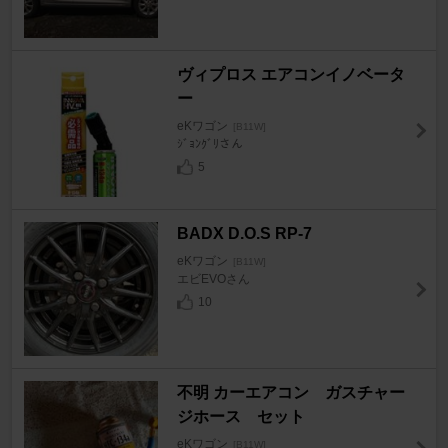
ヴィプロス エアコンイノベータ
ー
eKワゴン
[B11W]
ｼﾞｮﾝｸﾞﾘさん
5
BADX D.O.S RP-7
eKワゴン
[B11W]
エビEVOさん
10
不明 カーエアコン ガスチャー
ジホース セット
eKワゴン
[B11W]