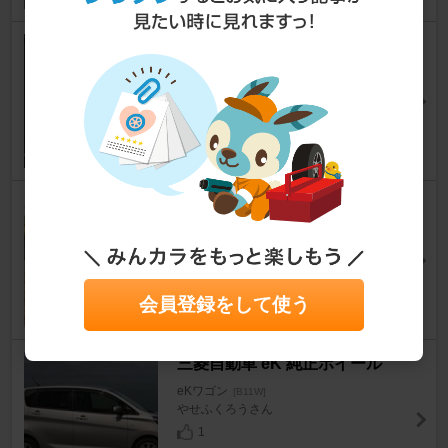
ナカノ 視界快適グラファイトコ
ーティングワイパー
eKワゴン
[B11W]
Y塾長さん
20
HUNTER ZERO エンジンオイ
ル0W-20
eKワゴン
[B11W]
ちゃあまるお。さん
3
会員登録をして使う
三菱自動車 eK 純正ホイール
eKワゴン
[B11W]
やせふくろうさん
1