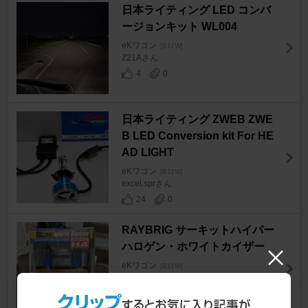
日本ライティング LED コンバ
ージョンキット WL004
eKワゴン
[B11W]
Z21Aさん
4
0
日本ライティング ZWEB ZWE
B LED Conversion kit For HE
AD LIGHT
eKワゴン
[B11W]
excel.sprさん
24
0
RAYBRIG サーキットハイパー
ハロゲン・ホワイトカイザー
eKワゴン
[B11W]
マリンドリームさん
3
0