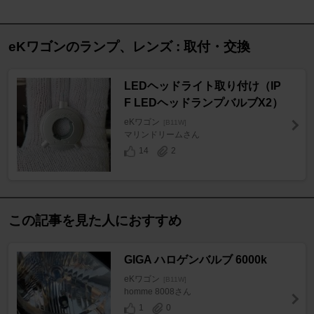
eKワゴンのランプ、レンズ : 取付・交換
LEDヘッドライト取り付け（IP
F LEDヘッドランプバルブX2）
eKワゴン
[B11W]
マリンドリームさん
14
2
この記事を見た人におすすめ
GIGA ハロゲンバルブ 6000k
eKワゴン
[B11W]
homme 8008さん
1
0