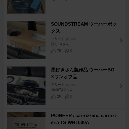
SOUNDSTREAM ウーハーボッ
クス
フリード
[GB3/4]
親方_Xさん
76
0
墨好きさん製作品 ウーハーBO
Xワンオフ品
フリード
[GB3/4]
4649T&Mさん
26
0
PIONEER / carrozzeria carrozz
eria TS-WH1000A