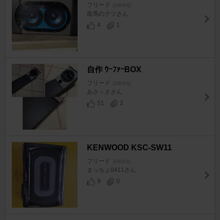
フリード
[GB3/4]
龍馬のクツさん
4
1
自作 ｳｰﾌｧｰBOX
フリード
[GB3/4]
あさ～ささん
51
2
KENWOOD KSC-SW11
フリード
[GB3/4]
まっちょ0411さん
9
0