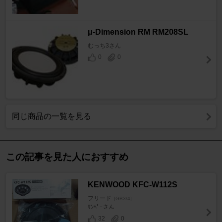
μ-Dimension RM RM208SL
むっち3さん
0
0
同じ商品の一覧を見る
この記事を見た人におすすめ
KENWOOD KFC-W112S
フリード
[GB3/4]
ｻﾝﾍﾟｰさん
32
0