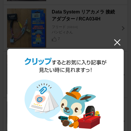
Data System リアカメラ 接続
アダプター / RCA034H
フリード
[GB3/4]
バンビィさん
7
ELEVEN Bros. Clazzio 8人乗
り ブラック
フリード
[GB3/4]
マリンパパさん
0
ヤフオク LEDブルーイルミネー
ション
フリード
[GB3/4]
ぴっぴろさん