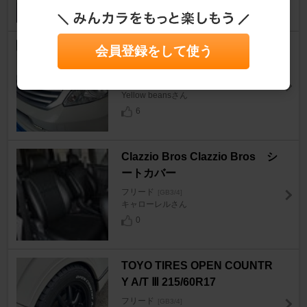
5
ホンダ(純正) GB3後期型ヘッド
会員登録をして使う
ライト
フリード
[GB3/4]
Yellow beansさん
6
Clazzio Bros Clazzio Bros シ
ートカバー
フリード
[GB3/4]
キャローレルさん
0
TOYO TIRES OPEN COUNTR
Y A/T Ⅲ 215/60R17
フリード
[GB3/4]