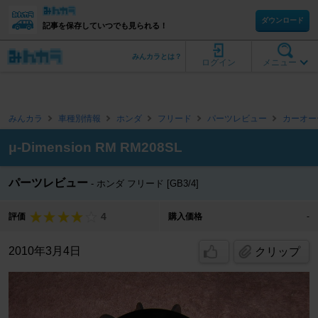
ダウンロード
記事を保存していつでも見られる！
みんカラとは？
ログイン
メニュー
みんカラ
車種別情報
ホンダ
フリード
パーツレビュー
カーオー
μ-Dimension RM RM208SL
パーツレビュー
ホンダ フリード [GB3/4]
4
評価
購入価格
-
2010年3月4日
クリップ