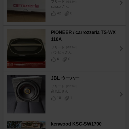
フリード
[GB3/4]
scissorさん
42
0
PIONEER / carrozzeria TS-WX
110A
フリード
[GB3/4]
バンビィさん
6
0
JBL ウーハー
フリード
[GB3/4]
高気圧さん
10
1
kenwood KSC-SW1700