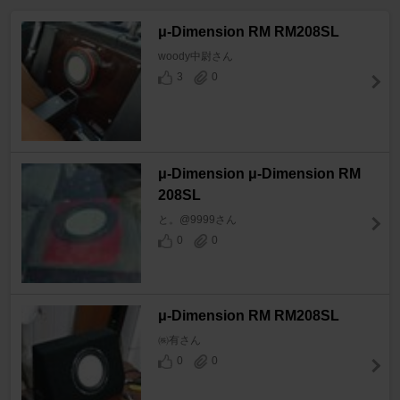
μ-Dimension RM RM208SL
woody中尉さん
3
0
μ-Dimension μ-Dimension RM
208SL
と。@9999さん
0
0
μ-Dimension RM RM208SL
㈱有さん
0
0