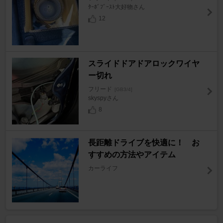
ﾀｰﾎﾞﾌﾞｰｽﾄ大好物さん
12
スライドドアドアロックワイヤ
ー切れ
フリード
[GB3/4]
skyspyさん
8
長距離ドライブを快適に！ お
すすめの方法やアイテム
カーライフ