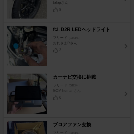
tolopさん
8
fcl. D2R LEDヘッドライト
フリード
[GB3/4]
おれさまRさん
3
カーナビ交換に挑戦
フリード
[GB3/4]
GOM humanさん
6
ブロアファン交換
フリード
[GB3/4]