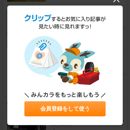
TOYO TIRES PROXES R1R
MR2
きんこ氏さん
5
SHIBATIRE / シバタイヤ R23 T
W280
MR2
山ケーさん
9
ダイエーモータース スポーツマ
会員登録をして使う
フラー
MR2
jun_340さん