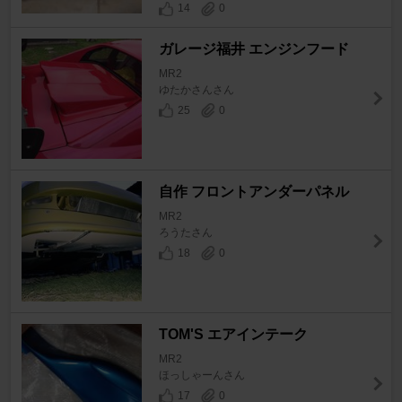
14
0
ガレージ福井 エンジンフード
MR2
ゆたかさんさん
25
0
自作 フロントアンダーパネル
MR2
ろうたさん
18
0
TOM'S エアインテーク
MR2
ほっしゃーんさん
17
0