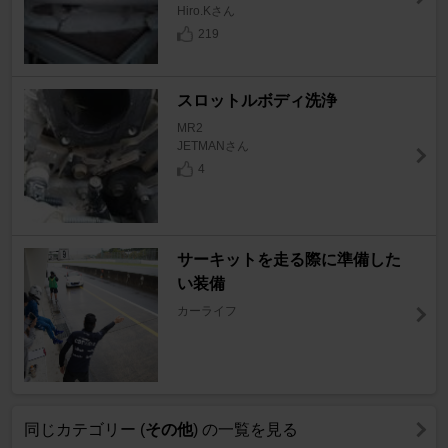
Hiro.Kさん
219
スロットルボディ洗浄
MR2
JETMANさん
4
サーキットを走る際に準備した
い装備
カーライフ
同じカテゴリー (
その他
) の一覧を見る