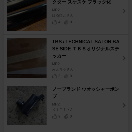
クター スケスケ ブラック化
MR2
はるひとさん
4
0
TBS / TECHNICAL SALON BA
SE SIDE ＴＢＳオリジナルステ
ッカー
MR2
みえちゃさん
3
0
ノーブランド ウオッシャーポン
プ
MR2
ＫＩＴＴさん
9
0