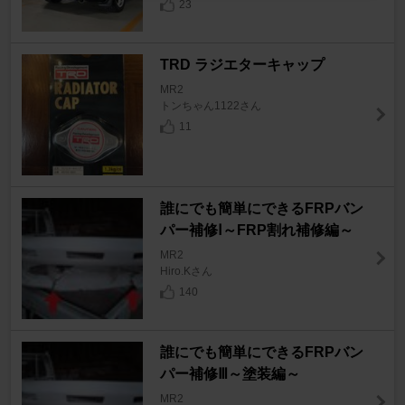
23
TRD ラジエターキャップ
MR2
トンちゃん1122さん
11
誰にでも簡単にできるFRPバン
パー補修Ⅰ～FRP割れ補修編～
MR2
Hiro.Kさん
140
誰にでも簡単にできるFRPバン
パー補修Ⅲ～塗装編～
MR2