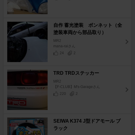
自作 蓄光塗装 ボンネット（全
塗装車両から部品取り）
MR2
mana-raiさん
24
2
TRD TRDステッカー
MR2
【F-CLUB】M's-Garageさん
220
2
SEIWA K374 J型ドアモール ブ
ラック