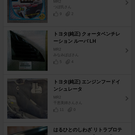
MR2
つぼ氏さん
9
2
トヨタ(純正) クォータベンチレ
ーション ルーバ LH
MR2
みなみぱぱさん
5
4
トヨタ(純正) エンジンフードイ
ンシュレータ
MR2
千恵美姉さんさん
11
0
はるひとのしわざ リトラプロテ