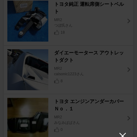
トヨタ純正 運転席側シートベル
ト
MR2
つぼ氏さん
18
ダイエーモータース アウトレッ
トダクト
MR2
calsonic1223さん
8
トヨタ エンジンアンダーカバー
Ｎｏ．１
MR2
みなみぱぱさん
0