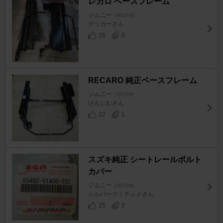
レカロ ベースフレーム
ジムニー
[JB23W]
デッカーさん
26
0
RECARO 純正ベースフレーム
ジムニー
[JB23W]
けんじむさん
22
1
スズキ純正 シートレールボルト
カバー
ジムニー
[JB23W]
シルバーリミテッドさん
25
2