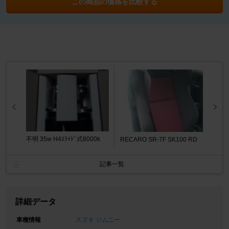
この商品の価格を比較する
不明 35w H4ｽﾗｲﾄﾞ式8000k
RECARO SR-7F SK100 RD
記事一覧
詳細データ
車種情報
スズキ ジムニー