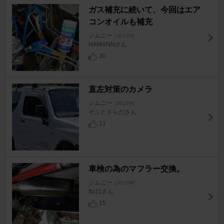
ガス補充に続いて、今回はエア
コンオイルも補充
ジムニー
[JB23W]
HAMANNさん
30
直左対策のカメラ
ジムニー
[JB23W]
そふとさらださん
11
車検の為のマフラー交換。
ジムニー
[JB23W]
tto11さん
15