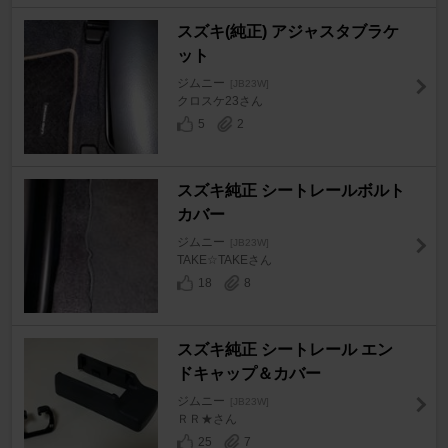
スズキ(純正) アジャスタブラケ
ット
ジムニー
[JB23W]
クロスケ23さん
5
2
スズキ純正 シートレールボルト
カバー
ジムニー
[JB23W]
TAKE☆TAKEさん
18
8
スズキ純正 シートレール エン
ドキャップ＆カバー
ジムニー
[JB23W]
ＲＲ★さん
25
7