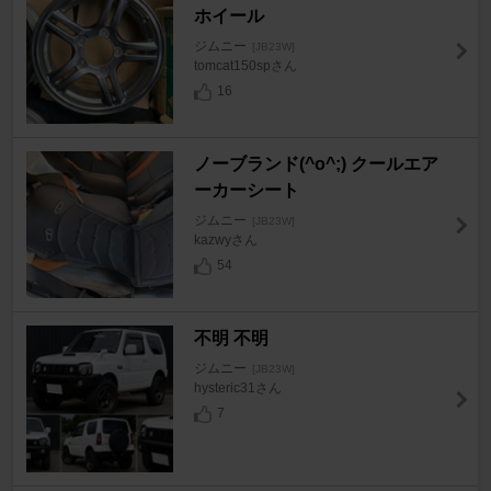
ホイール
ジムニー
[JB23W]
tomcat150spさん
16
ノーブランド(^o^;) クールエア
ーカーシート
ジムニー
[JB23W]
kazwyさん
54
不明 不明
ジムニー
[JB23W]
hysteric31さん
7