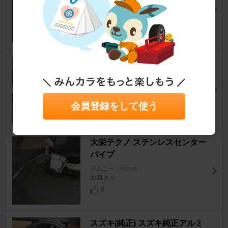
ジムニー
[JB23W]
どくりんごさん
115
スズキ純正 リアマフラー
ジムニー
[JB23W]
tto11さん
12
会員登録をして使う
大栄テクノ ステンレスセンター
パイプ
ジムニー
[JB23W]
tto11さん
8
スズキ(純正) スズキ純正アルミ