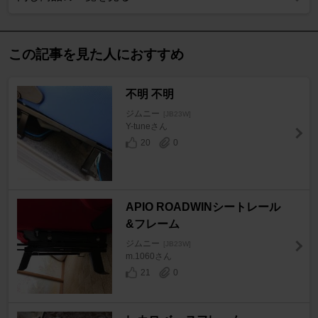
この記事を見た人におすすめ
不明 不明
ジムニー
[JB23W]
Y-tuneさん
20
0
APIO ROADWINシートレール
&フレーム
ジムニー
[JB23W]
m.1060さん
21
0