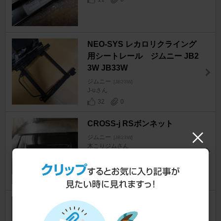
NEO-SYS レカロリクライング
用シートレール ジムニー JB2
3W JB33W
ジムニー
[JB23W]
J-uさん
32
0
CROSS-j RSボンネット
ジムニー
[JB23W]
木こりジムさん
19
スズキ(純正) 燃料計におけるガ
ソリン残量（JB23W5型）