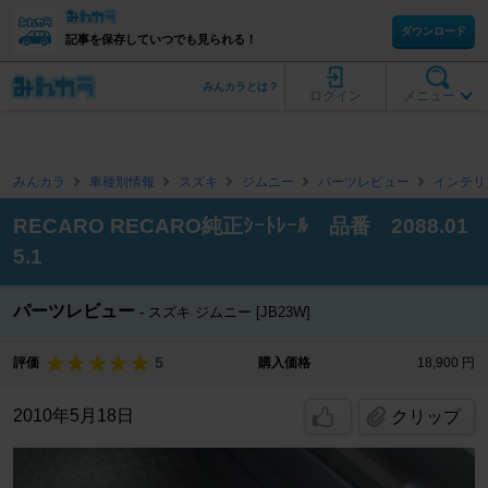
ダウンロード
記事を保存していつでも見られる！
みんカラとは？
ログイン
メニュー
みんカラ
車種別情報
スズキ
ジムニー
パーツレビュー
インテリ
RECARO RECARO純正ｼｰﾄﾚｰﾙ 品番 2088.01
5.1
パーツレビュー
スズキ ジムニー [JB23W]
5
評価
購入価格
18,900 円
2010年5月18日
クリップ