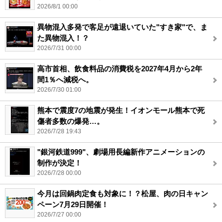
2026/8/1 00:00
異物混入多発で客足が遠退いていた"すき家"で、ま
た異物混入！？
2026/7/31 00:00
高市首相、飲食料品の消費税を2027年4月から2年
間1％へ減税へ。
2026/7/30 01:00
熊本で震度7の地震が発生！イオンモール熊本で死
傷者多数の爆発…。
2026/7/28 19:43
"銀河鉄道999"、劇場用長編新作アニメーションの
制作が決定！
2026/7/28 00:00
今月は回鍋肉定食も対象に！？松屋、肉の日キャン
ペーン7月29日開催！
2026/7/27 00:00