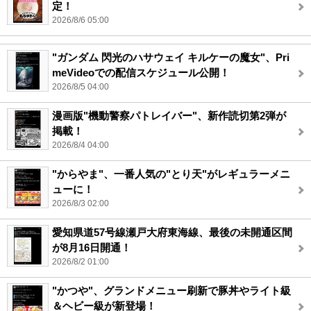
定！
2026/8/6 05:00
"ガンダム 閃光のハサウェイ キルケーの魔女"、Pri
meVideoでの配信スケジュール公開！
2026/8/5 04:00
漫画版"機動警察パトレイバー"、新作読切第2弾が
掲載！
2026/8/4 04:00
"からやま"、一番人気の"とり天"がレギュラーメニ
ューに！
2026/8/3 02:00
愛知県道57号線瀬戸大府東海線、最後の未開通区間
が8月16日開通！
2026/8/2 01:00
"かつや"、グランドメニュー刷新で豚丼やライト級
＆ヘビー級が新登場！