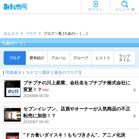
ログイン
メニュー
みんカラ
ブログ
ブログ一覧 [ろあの～く。]
ろあの～く。
ラップ
ブログ
愛車紹介
アルバム
グループ
ヒストリ
タイム
[
写真表示
｜
カテゴリ選択
｜
過去のブログ
]
プチプチの川上産業、会社名をプチプチ株式会社に
変更！？
2026/8/8 00:00
セブンイレブン、店員やオーナーが人気商品の不正
転売に加担！？
2026/8/7 04:00
"ドカ食いダイスキ！もちづきさん"、アニメ化決