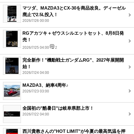
マツダ、MAZDA3とCX-30を商品改良。ディーゼル
廃止で2.5L投入！
2026/7/26 00:00
RGアカツキ＋ゼウスシルエットセット、8月8日発
売！
2026/7/25 04:00
2
完全新作！"機動戦士ガンダムRG"、2027年展開開
始！
2026/7/24 04:00
MAZDA3、納車4周年♪
2026/7/23 03:00
全国初の"酷暑日"は岐阜県郡上市！
2026/7/22 04:00
西川貴教さんの"HOT LIMIT"が今夏の最高気温を押