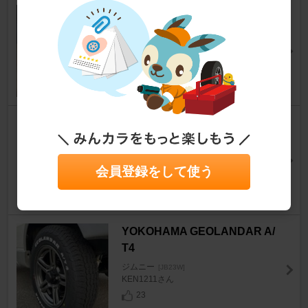
エムテック中京 フロントパイプ
ジムニー
[JB23W]
BAKU＠オンボロワークスさん
11
不明 オイルシールプーラー
ジムニー
[JB23W]
mikamika1991さん
会員登録をして使う
9
YOKOHAMA GEOLANDAR A/
T4
ジムニー
[JB23W]
KEN1211さん
23