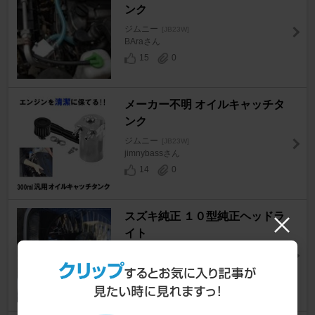
ンク
ジムニー
[JB23W]
BAraさん
15
0
メーカー不明 オイルキャッチタ
ンク
ジムニー
[JB23W]
jimnybassさん
14
0
スズキ純正 １０型純正ヘッドラ
イト
ジムニー
[JB23W]
fumibouzu2さん
23