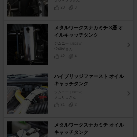
ＤＯ－ＪＢさん
23
3
メタルワークスナカミチ 3層 オ
イルキャッチタンク
ジムニー
[JB23W]
*240s*さん
42
4
ハイブリッジファースト オイル
キャッチタンク
ジムニー
[JB23W]
メ→リ→さん
31
2
メタルワークスナカミチ オイル
キャッチタンク