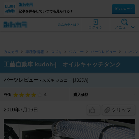
ダウンロード
記事を保存していつでも見られる！
みんカラとは？
ログイン
メニュー
みんカラ
車種別情報
スズキ
ジムニー
パーツレビュー
エンジン
工藤自動車 kudoh-j オイルキャッチタンク
パーツレビュー
スズキ ジムニー [JB23W]
4
評価
購入価格
-
2010年7月16日
クリップ