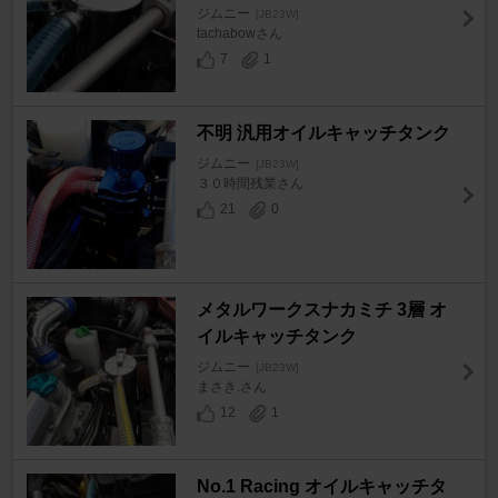
ジムニー
[JB23W]
tachabowさん
7
1
不明 汎用オイルキャッチタンク
ジムニー
[JB23W]
３０時間残業さん
21
0
メタルワークスナカミチ 3層 オ
イルキャッチタンク
ジムニー
[JB23W]
まさき.さん
12
1
No.1 Racing オイルキャッチタ