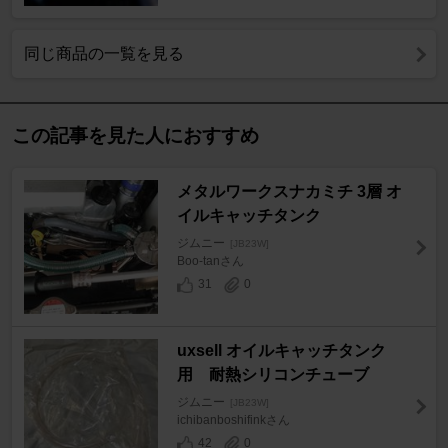
同じ商品の一覧を見る
この記事を見た人におすすめ
メタルワークスナカミチ 3層 オ
イルキャッチタンク
ジムニー
[JB23W]
Boo-tanさん
31
0
uxsell オイルキャッチタンク
用 耐熱シリコンチューブ
ジムニー
[JB23W]
ichibanboshifinkさん
42
0