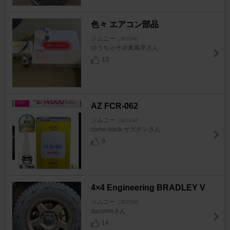
色々 エアコン部品
ジムニー
[JB23W]
ゆうちゃそ＠東風平さん
13
AZ FCR-062
ジムニー
[JB23W]
come-back-サガチンさん
9
4×4 Engineering BRADLEY V
ジムニー
[JB23W]
dacomoさん
14