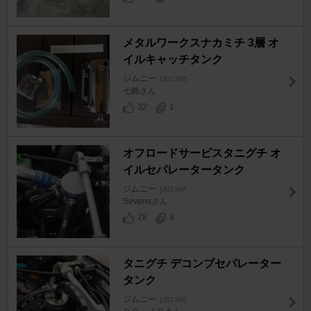
メタルワークスナカミチ 3層 オ
イルキャッチタンク
ジムニー
[JB23W]
七郷さん
32
1
オフロードサービスタニグチ オ
イルセパレータータンク
ジムニー
[JB23W]
Sevensさん
28
3
タニグチ デコンブセパレーター
タンク
ジムニー
[JB23W]