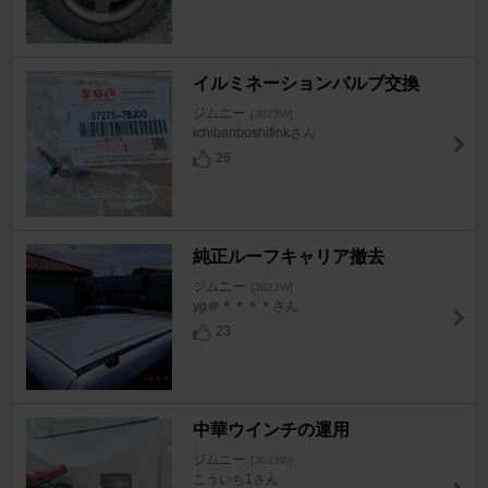
イルミネーションバルブ交換
ジムニー
[JB23W]
ichibanboshifinkさん
26
純正ルーフキャリア撤去
ジムニー
[JB23W]
yg＠＊＊＊＊さん
23
中華ウインチの運用
ジムニー
[JB23W]
こういち1さん