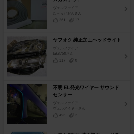
ヴェルファイア
た～らいおんさん
261
17
ヤフオク 純正加工ヘッドライト
ヴェルファイア
tak8750さん
117
0
不明 EL発光ワイヤー サウンド
センサー
ヴェルファイア
ヴェルアイヤーさん
496
2