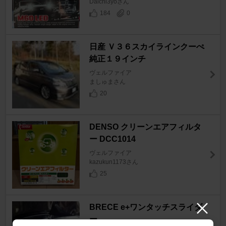
Daichi3yoさん
184
0
日産 Ｖ３６スカイラインクーぺ
純正１９インチ
ヴェルファイア
ましゅまさん
20
DENSO クリーンエアフィルタ
ー DCC1014
ヴェルファイア
kazukun1173さん
25
BRECE e+ワンタッチスライダ
ー