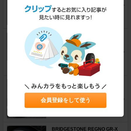
ヴェルファイア
そっちちさん
10
VELENO MORTALE LED フォ
グランプ L1B 11700lm イエロ
ー
ヴェルファイア
四朗(*￣m￣)ﾆﾝ♪さん
14
TRD レクサスLS Fスポーツ 純
正
ヴェルファイア
会員登録をして使う
まー@VJA300さん
27
BRIDGESTONE REGNO GR-X