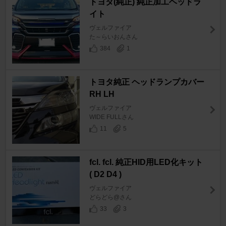
トヨタ(純正) 純正加工ヘッドラ
イト
ヴェルファイア
た～らいおんさん
384
1
トヨタ純正 ヘッドランプカバー
RH LH
ヴェルファイア
WIDE FULLさん
11
5
fcl. fcl. 純正HID用LED化キット
( D2 D4 )
ヴェルファイア
どらどら@さん
33
3