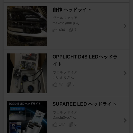
自作 ヘッドライト
ヴェルファイア
makoto@88さん
404
7
OPPLIGHT D4S LEDヘッドラ
イト
ヴェルファイア
けいえりさん
47
5
SUPAREE LED ヘッドライト
ヴェルファイア
Daichi3yoさん
147
0