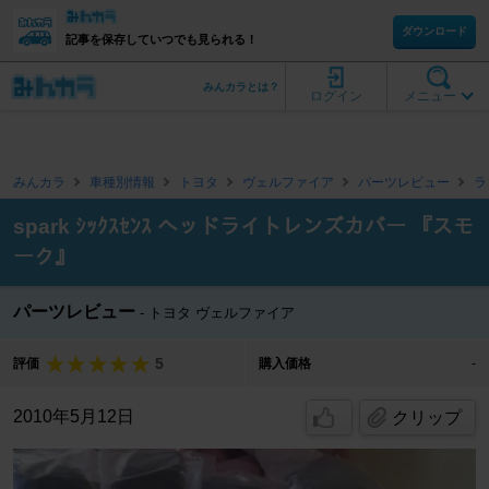
ダウンロード
記事を保存していつでも見られる！
みんカラとは？
ログイン
メニュー
みんカラ
車種別情報
トヨタ
ヴェルファイア
パーツレビュー
ラ
spark ｼｯｸｽｾﾝｽ へッドライトレンズカバー 『スモ
ーク』
パーツレビュー
トヨタ ヴェルファイア
5
評価
購入価格
-
2010年5月12日
クリップ