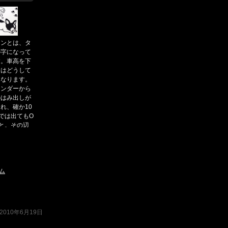
ャンとは、タ
の字になって
す。車高を下
アはどうして
になります。
ェンダーから
のはみ出しが
れ、確か10
では出てもO
と。その辺
されてはいか
う。」
？
06/13 00:
ム
88ー'88 ヤ
250(初代型)
90 ホンダ N
2010年6月19日
88年型) ・'8
 マツダ ファ