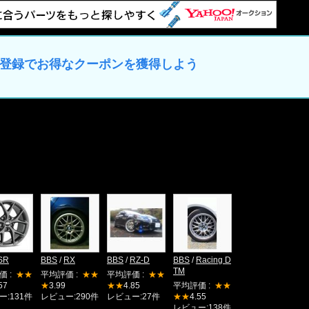
202
3/0
5/19
07:3
9:41
イカー登録でお得なクーポンを獲得しよう
[
他のク
愛
SR
BBS
/
RX
BBS
/
RZ-D
BBS
/
Racing D
TM
価 :
★★
平均評価 :
★★
平均評価 :
★★
57
★
3.99
★★
4.85
平均評価 :
★★
ー:131件
レビュー:290件
レビュー:27件
★★
4.55
レビュー:138件