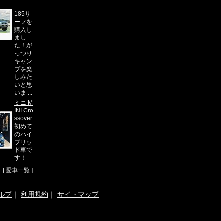
として
185サ
ーフを
購入し
まし
た！が
っつり
キャン
プを楽
しみた
いと思
いま ...
ミニ M
INI Cro
ssover
初めて
のハイ
ブリッ
ド車で
す！
[
愛車一覧
]
ルプ
｜
利用規約
｜
サイトマップ