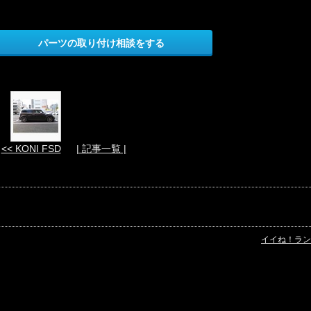
カテ
ゴ
リ：
その
パーツの取り付け相談をする
他
（カ
テゴ
リ未
設
定）
202
3/0
5/19
<< KONI FSD
| 記事一覧 |
07:4
0:22
KO
NI F
SD
カテ
ゴ
リ：
イイね！ラン
その
他
（カ
テゴ
リ未
設
定）