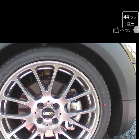
ミリア(B...
44
フォ
ロー
0
ユーザ
掲
【nao】の掲示板
リンク
【n