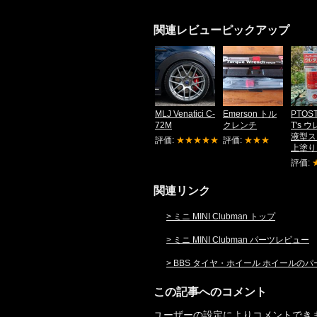
関連レビューピックアップ
MLJ Venatici C-
Emerson トル
PTOST
72M
クレンチ
T's 
液型ス
評価:
★★★★★
評価:
★★★
上塗り
評価:
関連リンク
> ミニ MINI Clubman トップ
> ミニ MINI Clubman パーツレビュー
> BBS タイヤ・ホイール ホイールの
この記事へのコメント
ユーザーの設定によりコメントでき