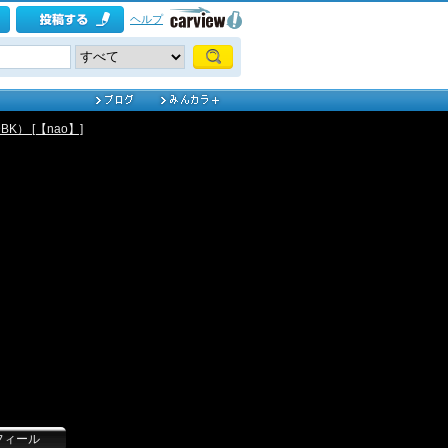
ヘルプ
DBK） [【nao】]
フィール