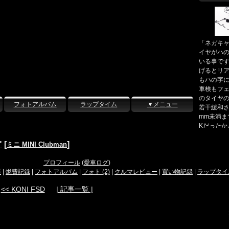
「ネガキ
イヤがハ
いる事で
げるとリ
もハの字
車検もフ
のタイヤ
フォトアルバム
ラップタイム
▼メニュー
若干緩和さ
mm未満ま
Kだったか
りも考慮
"
[
]
ミニ MINI Clubman
がでしょ
何シテル
プロフィール
(
愛車ログ
)
03
帳
|
燃費記録
|
フォトアルバム
|
フォト (2)
|
クルマレビュー
|
買い物記録
|
ラップタイ
【nao】
★車歴 ・'
<< KONI FSD
| 記事一覧 |
マハ TZR
・'88ー'
SR250R('
9ー'90