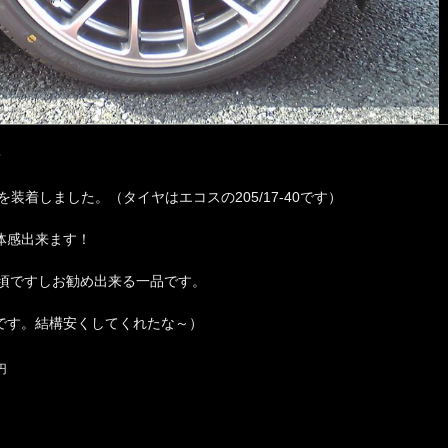
a
o】
さん
のミ
ニ M
INI
Con
verti
ble
カテ
・
ゴ
リ：
を装着しました。（タイヤはエコスの205/17-40です）
その
他
（カ
体感出来ます！
テゴ
リ未
設
お手頃ですしお勧め出来る一品です。
定）
202
です。結構安くしてくれたな～）
4/0
3/10
19:0
 円
1:21
KO
NI S
PEC
IAL