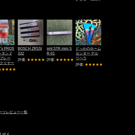
's PROS
BOSCH ZR5SI
smt STR mini S
どっかのホーム
ウレタン 2
332
R-01
センター デル
プレー
リヘラ
評価:
★★★★★
評価:
★★★★★
クリヤー
評価:
★★★★★
★★★★★
パーツレビュー一覧
ません。