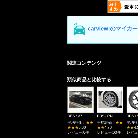
carview!のマ
関連コンテンツ
類似商品と比較する
BBS
/
V7
BBS
/
RN
BBS
/
平均評価 :
★★
平均評価 :
★★
平均評
★★★
5.00
★★
4.70
★★
4.
レビュー:6件
レビュー:63件
レビュ