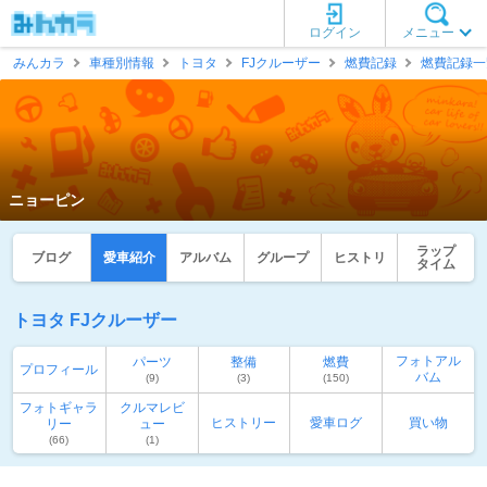
ログイン
メニュー
みんカラ
車種別情報
トヨタ
FJクルーザー
燃費記録
燃費記録一
ニョーピン
ラップ
ブログ
愛車紹介
アルバム
グループ
ヒストリ
タイム
トヨタ FJクルーザー
フォトアル
パーツ
整備
燃費
プロフィール
バム
(9)
(3)
(150)
フォトギャラ
クルマレビ
ヒストリー
愛車ログ
買い物
リー
ュー
(66)
(1)